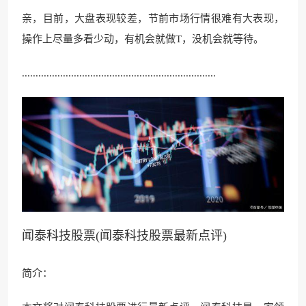
亲，目前，大盘表现较差，节前市场行情很难有大表现，
操作上尽量多看少动，有机会就做T，没机会就等待。
.......................................................................
闻泰科技股票(闻泰科技股票最新点评)
简介：