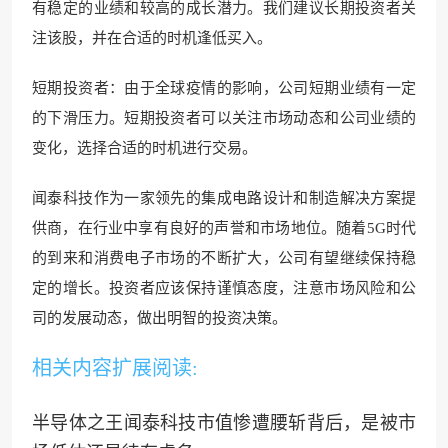
有稳定的业绩和较高的成长潜力。我们建议长期投资者关
注该股，并在合适的时机逢低买入。
短期投资者：由于全球疫情的影响，公司短期业绩有一定
的下滑压力。短期投资者可以关注市场动态和公司业绩的
变化，选择合适的时机进行交易。
闻泰科技作为一家领先的集成电路设计和制造解决方案提
供商，在行业中享有良好的声誉和市场地位。随着5G时代
的到来和消费电子市场的不断扩大，公司有望继续保持稳
定的增长。投资者应该保持谨慎态度，注意市场风险和公
司的发展动态，做出明智的投资决策。
相关内容扩展阅读:
半导体之王闻泰科技市值惨遭腰斩背后，是被市