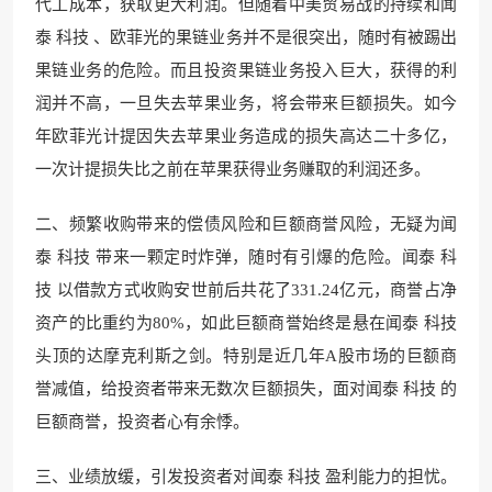
代工成本，获取更大利润。但随着中美贸易战的持续和闻
泰 科技 、欧菲光的果链业务并不是很突出，随时有被踢出
果链业务的危险。而且投资果链业务投入巨大，获得的利
润并不高，一旦失去苹果业务，将会带来巨额损失。如今
年欧菲光计提因失去苹果业务造成的损失高达二十多亿，
一次计提损失比之前在苹果获得业务赚取的利润还多。
二、频繁收购带来的偿债风险和巨额商誉风险，无疑为闻
泰 科技 带来一颗定时炸弹，随时有引爆的危险。闻泰 科
技 以借款方式收购安世前后共花了331.24亿元，商誉占净
资产的比重约为80%，如此巨额商誉始终是悬在闻泰 科技
头顶的达摩克利斯之剑。特别是近几年A股市场的巨额商
誉减值，给投资者带来无数次巨额损失，面对闻泰 科技 的
巨额商誉，投资者心有余悸。
三、业绩放缓，引发投资者对闻泰 科技 盈利能力的担忧。