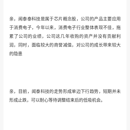
亲，闻泰泰科技是属于芯片概念股，公司的产品主要应用
于消费电子，今年以来，消费电子行业整体表现不佳，拖
累了公司的业绩，公司这几年收购的资产并没有贡献利
润，同时，面临较大的商誉减值，对公司的成长带来较大
的隐患
亲，目前，闻泰科技的走势形成单边下行趋势，短期并未
形成止跌，可以耐心等待调整结束后的低吸机会。