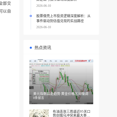
全部交
2026-06-10
可以自
股票借壳上市投资逻辑深度解析：从
事件驱动到估值兑现的实战路径
2026-06-10
热点资讯
美元指数高走趋势 黄金价格区间慢调
0条留言
布油连涨三周逼近95关口
势创俄乌冲突来最大季度