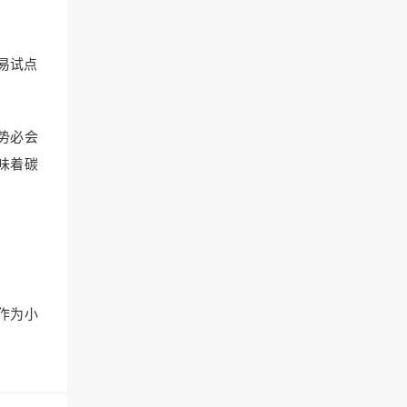
易试点
势必会
味着碳
作为小