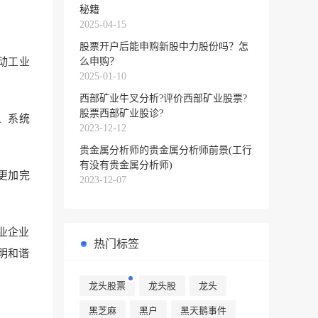
秘籍
2025-04-15
股票开户后能申购新股中力股份吗？怎
么申购？
动工业
2025-01-10
西部矿业牛叉分析?评价西部矿业股票?
股票西部矿业股诊?
、系统
2023-12-12
贵金属分析师的贵金属分析师前景(工行
有没有贵金属分析师)
更加完
2023-12-07
业企业
热门标签
明和谐
龙头股票
龙头股
龙头
。
黑芝麻
黑户
黑天鹅事件