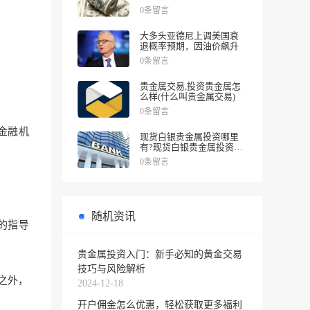
涨幅
0条留言
大多头亚德尼上调美国衰
退概率预期，因油价飙升
0条留言
贵金属交易,投资贵金属怎
么样(什么叫贵金属交易)
0条留言
金融机
现货白银贵金属投资哪里
有?现货白银贵金属投资被
诱导投资亏损
0条留言
随机资讯
的指导
贵金属投资入门：新手必知的黄金交易
技巧与风险解析
之外，
2024-12-18
开户佣金怎么优惠，轻松获取更多福利