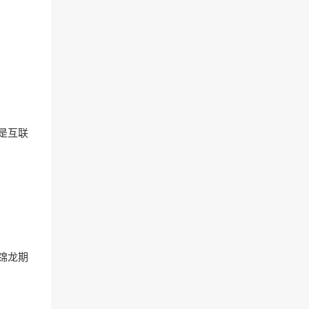
是互联
锦龙期