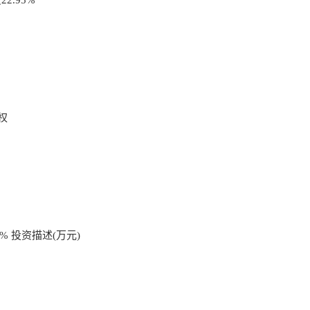
.95%
股权
% 投资描述(万元)