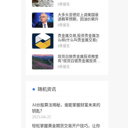
涨幅
0条留言
大多头亚德尼上调美国衰
退概率预期，因油价飙升
0条留言
贵金属交易,投资贵金属怎
么样(什么叫贵金属交易)
0条留言
现货白银贵金属投资哪里
有?现货白银贵金属投资被
诱导投资亏损
0条留言
随机资讯
AI炒股算法揭秘，谁能掌握财富未来的
钥匙？
2025-04-25
轻松掌握黄金期货交易开户技巧，让你