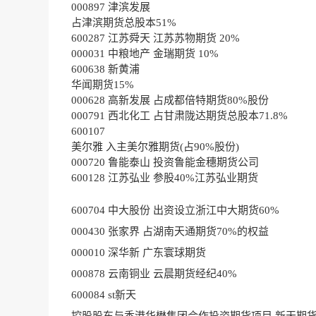
000897 津滨发展
占津滨期货总股本51%
600287 江苏舜天 江苏苏物期货 20%
000031 中粮地产 金瑞期货 10%
600638 新黄浦
华闻期货15%
000628 高新发展 占成都倍特期货80%股份
000791 西北化工 占甘肃陇达期货总股本71.8%
600107
美尔雅 入主美尔雅期货(占90%股份)
000720 鲁能泰山 投资鲁能金穗期货公司
600128 江苏弘业 参股40%江苏弘业期货
600704 中大股份 出资设立浙江中大期货60%
000430 张家界 占湖南天通期货70%的权益
000010 深华新 广东寰球期货
000878 云南铜业 云晨期货经纪40%
600084 st新天