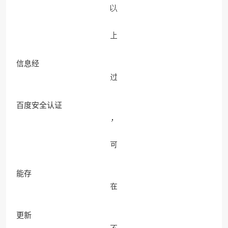
信息经
百度安全认证
能存
更新