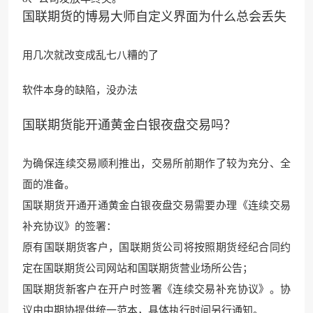
国联期货的博易大师自定义界面为什么总会丢失
用几次就改变成乱七八糟的了
软件本身的缺陷，没办法
国联期货能开通黄金白银夜盘交易吗？
为确保连续交易顺利推出，交易所前期作了较为充分、全
面的准备。
国联期货开通开通黄金白银夜盘交易需要办理《连续交易
补充协议》的签署：
原有国联期货客户，国联期货公司将
按照期货经纪合同约
定在国
联期货公司网站和国联期货营业场所公告；
国联期货新客户在开户时签署
《连续交易补充协议
》。协
议由中期协提供统一范本，具体执行时间另行通知。