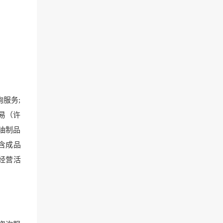
服务;
易（许
油制品
含成品
经营活