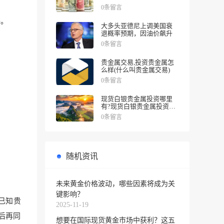
涨幅
0条留言
格。
大多头亚德尼上调美国衰
退概率预期，因油价飙升
0条留言
贵金属交易,投资贵金属怎
么样(什么叫贵金属交易)
0条留言
现货白银贵金属投资哪里
有?现货白银贵金属投资被
诱导投资亏损
0条留言
随机资讯
未来黄金价格波动，哪些因素将成为关
键影响？
已知贵
2025-11-19
后再同
想要在国际现货黄金市场中获利？这五