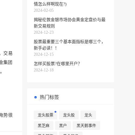
情怎么样啊现在?)
2024-02-05
揭秘伦敦金银市场协会黄金定盘价与最
新交易规则
2024-12-23
股票最重要三个基本面指标是哪三个，
新手必读！！
。交易
2024-12-15
金集团
怎样买股票?在哪里开户？
2024-12-18
。
热门标签
龙头股票
龙头股
龙头
电势很
黑芝麻
黑户
黑天鹅事件