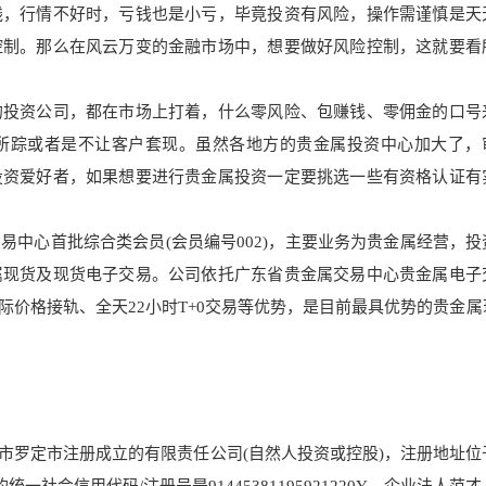
钱，行情不好时，亏钱也是小亏，毕竟投资有风险，操作需谨慎是天
控制。那么在风云万变的金融市场中，想要做好风险控制，这就要看
的投资公司，都在市场上打着，什么零风险、包赚钱、零佣金的口号
所踪或者是不让客户套现。
虽然各地方的贵金属投资中心加
大了，
投资爱好者，如果想要进行贵金属投资一定要挑选一些有资格认证有
心首批综合类会员(会员编号002)，主要业务为贵金属经营，投
属现货及现货电子交易。公司依托广东省贵金
属交易中心贵金属电子
际价格接轨、全天22小时T+0交易等优势，是目前最具优势的贵金属
云浮市罗定市注册成立的有限责任公司(自然
人投资或控股)，
注册地址位