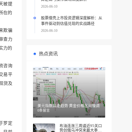
天被提
2026-06-10
所在的
股票借壳上市投资逻辑深度解析：从
事件驱动到估值兑现的实战路径
来欺骗
2026-06-10
审查力
实力的
热点资讯
资咨询
交易平
现货及
美元指数高走趋势 黄金价格区间慢调
0条留言
于罗定
布油连涨三周逼近95关口
势创俄乌冲突来最大季度