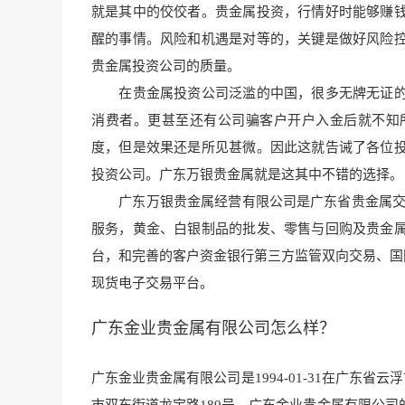
就是其中
的佼佼者。贵金属投资，行情好
时能够赚
醒的事情。风险和机遇是对等的，关键是做好风险
贵金属投资公司的质量。
在
贵金属投资公司泛滥
的中国，很多无牌无证
消费者。更甚至还有公
司骗客户开户入金后就不
知
度，但是效果还是所见甚微。因此这就告诫了各位
投资公司。广东万银贵金属就是这其中不错
的选择。
广东万银贵金属经营有限公司是广东省贵金属交易中
服务，黄金、白银制品的批发、零售与回购及贵金
台，
和完善的客户资金银
行第三方监管双向交易、国
现货电子交易平台。
广东金业贵金属有限公司怎么样？
广东金业贵金属有限公司是1994-01-31在广东省