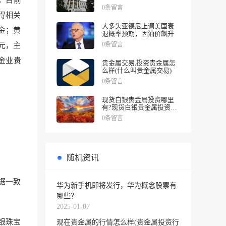
，
目前
涨幅
0条留言
得相关
大多头亚德尼上调美国衰
金；黄
退概率预期，因油价飙升
0条留言
元，主
东金业贵
贵金属交易,投资贵金属怎
么样(什么叫贵金属交易)
0条留言
现货白银贵金属投资哪里
有?现货白银贵金属投资被
诱导投资亏损
0条留言
随机资讯
据一致
华为新手机即将发行，华为概念股票有
哪些？
2025-01-07
金银珠宝
现在贵金属的行情怎么样(贵金属投资行