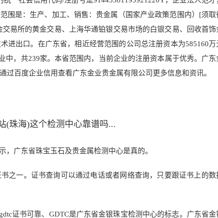
社会信用代码/注册号是914453811959212
20Y，企业法人范才
范围是：生产、加工、销售：贵金属（国家产业政策范围内）[须取
金交易所的黄金交易、上海华通铂银交易市场的白银交易、回收首饰
进出口。在广东省，相近经营范围的公司总注册资本为585160万
 规模的企业中，共239家。本省范围内，当前企业的注册资本属于优秀。广
通过百度企业信用查看广东金
业贵金属有限公司更多信息和资
讯。
珠海)这个检测中心靠谱吗...
示，广东省珠宝玉石及贵金属检测中心是真的。
证书之一。证书查询可以通过电话或者网络查询，只要跟证书上的数
gdtc证书可靠、GDTC是广东省金银珠宝检测中心的标志。广东省