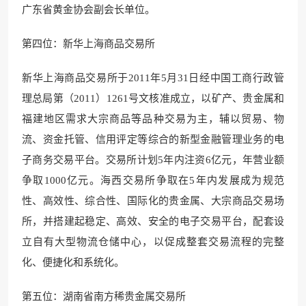
广东省黄金协会副会长单位。
第四位：新
华上海商品交易所
新华上海商品交易所于2011年5月31日经中国工商行
政管
理总局第（2011）1
261号文核准成立，以矿产
、贵金属和
福建地区需求大宗
商品等品种交易为主，辅以贸易、物
流、资
金托管、信用评定等综合的新
型金融管理业务的电
子商务交易平台。交易所计划5年内注资6亿元，
年营业额
争取10
00亿元。海西交易所争取在5年内发展成为规范
性、高效性、综合性、国际化的贵金属、大宗商品交易场
所，并
搭建起稳定、高效、安全的电子
交易平台，配套设
立自有大型物流仓储中心，以促成整套
交易流程的完整
化、便捷化
和系统化。
第五位：湖南省南方稀贵金属交易所