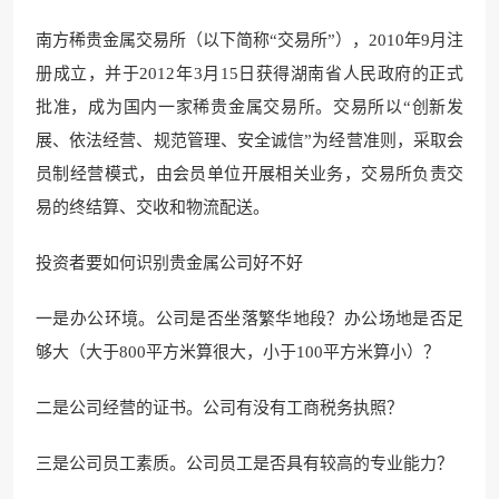
南方
稀贵金属交易所（以下
简称“交易所”），2010年9月注
册成立，并于2012年3月15日获得湖南省人民政府的正式
批准，成为国内一
家稀贵金属交易所。交易所以“创新发
展、依法经营、规
范管理、安全诚信”为经营准则
，采取会
员制经营模式，由会员单位开展相关业务，交易所负责交
易的终结算、交收和物
流配送。
投资者要如何识别贵金属公
司好不好
一是办公环境。公司是否坐落繁华地段？办公场地是否足
够大（大
于800平方米算
很大，小于100平方米算小）
？
二是公司经营的证
书。公司有没有工商税务执照
？
三是公司员工素质。公司员工是否具有较高的专业能力？