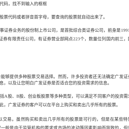
代码，找不到输入的框框
股票
代码或者拼音首字母，要查询的股票就自动出来了。
事证券业务的股份制上市公司，是首批综合类证券公司，前身是1991
发证券有限责任公司，有证券营业部网点223个，数量位列国内前三，
台能够提供多种股票交易选择。然而，许多投资者还无法确定广发证
息，以及让您明白广发证券是否适合您的投资需求的信息。
括A股、B股、创业板股票等多种类型，可以满足不同客户的投资需
此，广发证券的客户可以在平台上购买和卖出几乎所有的股票。
以交易。虽然购买和卖出几乎所有的股票是可行的，但是在某些特
况一般是由于监管机构的要求或市场的波动等因素影响而导致的，但