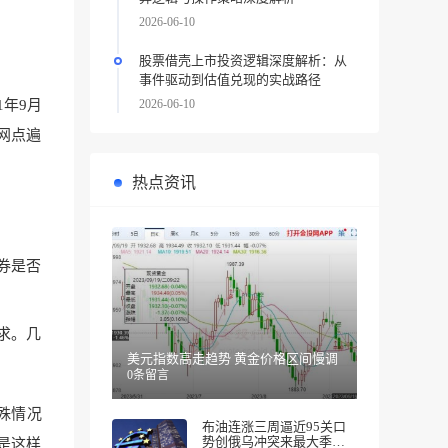
2026-06-10
股票借壳上市投资逻辑深度解析：从
事件驱动到估值兑现的实战路径
2026-06-10
年9月
网点遍
热点资讯
券是否
求。几
美元指数高走趋势 黄金价格区间慢调
0条留言
殊情况
布油连涨三周逼近95关口
势创俄乌冲突来最大季度
是这样