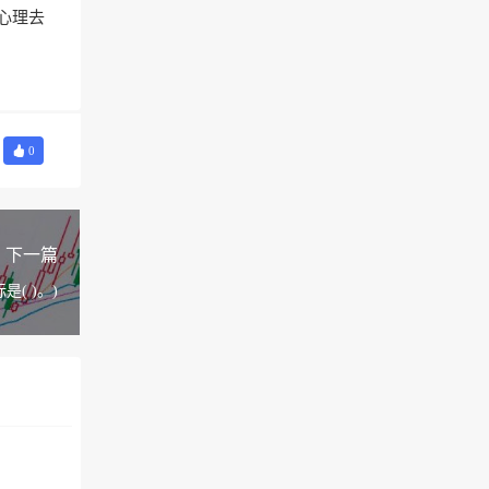
心理去
0
下一篇
( )。)