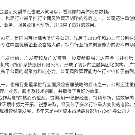
会显示交割单点击进入就可以，看到你的具体交易数额。
一，也是行业最早推行全面风险管理战略的券商之一。公司还注重创
、业务、服务及技术创新，并取得了良好的效果。
91年，是国内首批综合类证券公司，先后于2010年和2015年分别在
于专注中国优质企业及富裕人群，拥有行业领先创新能力的
资本市场
、广发信德、广发乾和及广发资管，投资参股
易方达基金
（并列第
机构间报价系统股份有限公司，形成了初步的金融集团化架构。 广
提高了公司的凝聚力和向心力。公司风险管理能力在行业中位于前列
商之一，也是行业最早推行全面风险管理战略的券商之一。公司还注重
理、业务、服务及技术创新，并取得了良好的效果。
合作共赢”的
核心价值观
，贯彻执行“稳健经营、持续创新；绩效导向
业环境中努力开拓、锐意进取，经受住了多次行业重大变化的考验。
现持续稳健发展，多年来是中国资本市场最具影响力的证券公司之一