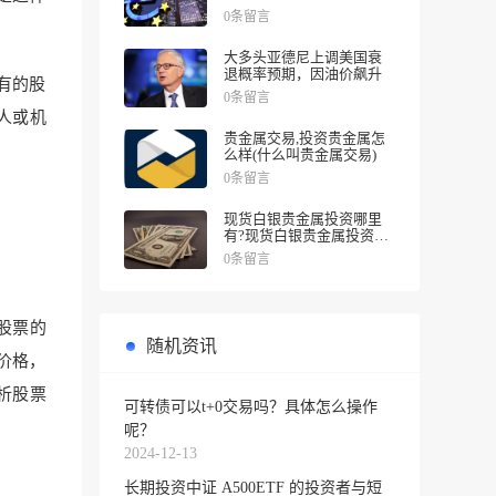
涨幅
0条留言
大多头亚德尼上调美国衰
退概率预期，因油价飙升
有的股
0条留言
人或机
贵金属交易,投资贵金属怎
么样(什么叫贵金属交易)
0条留言
现货白银贵金属投资哪里
有?现货白银贵金属投资被
诱导投资亏损
0条留言
股票的
随机资讯
价格，
析股票
可转债可以t+0交易吗？具体怎么操作
呢？
2024-12-13
长期投资中证 A500ETF 的投资者与短