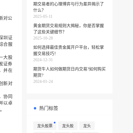
期交易者的心理博弈与行为差异揭示了
什么？
2025-05-11
新对公
黄金期货交易规则大揭秘，你是否掌握
了这些关键细节？
深圳证
2025-10-28
综合服
如何选择最佳贵金属开户平台，轻松掌
握交易技巧！
一大股
2024-12-31
发证券
期货牛人如何做期货日内交易?如何购买
，并在
期货?
2024-01-24
创新对
，协同
并以卓
热门标签
。
龙头股票
龙头股
龙头