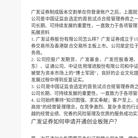
广发证券制成版本交割单在你登录账户之后，上面就
公司是中国证监会选定的首批试点合规管理券商之
司长期、
可持续发展
的重要性，一直致力于各项管理
拓展资料
1.
广发证券股份有限公司
怎么样？广发证券成立于19
券交易所
及香港联合交易所主板上市。公司是定位
务商。
2. 公司控股广发期货、广发基金、广发控股香港
东）、证通公司、中证信用增进股份有限公司和中证
被誉为资本市场上的“博士军团”，良好的
企业文化
发展过程中得到反复证实。
3. 公司是中国证监会选定的首批试点合规管理券
公司长期、可持续发展的重要性，一直致力于各项管
4. 公司始终秉持“知识图强、求实奉献；客户至上、
高效”的经营管理理念，在竞争激烈、复杂多变的行
越的经营业绩、完善的风险管理及优质的服务成功实
广发证券如何申请开通创业板账户？