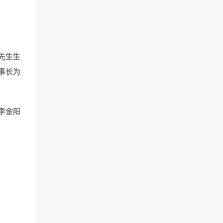
先生生
事长为
李金阳