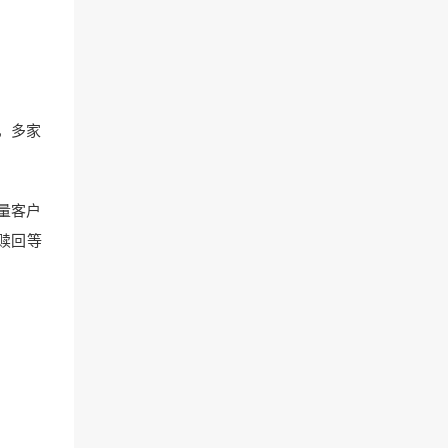
，多家
量客户
赎回等