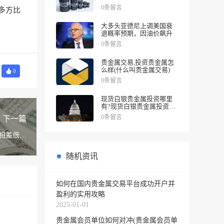
涨幅
0条留言
多方比
大多头亚德尼上调美国衰
退概率预期，因油价飙升
0条留言
贵金属交易,投资贵金属怎
么样(什么叫贵金属交易)
0
0条留言
现货白银贵金属投资哪里
有?现货白银贵金属投资被
诱导投资亏损
0条留言
下一篇
相差很大
吗？
随机资讯
如何在国内贵金属交易平台成功开户并
盈利的实用攻略
2025-01-01
贵金属会员单位如何对冲(贵金属会员单