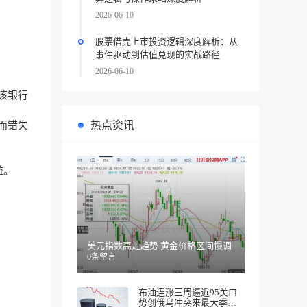
2026-06-10
股票借壳上市投资逻辑深度解析：从
事件驱动到估值兑现的实战路径
2026-06-10
该银行
热点资讯
而错失
益。
美元指数高走趋势 黄金价格区间慢调
0条留言
布油连涨三周逼近95关口
势创俄乌冲突来最大季度