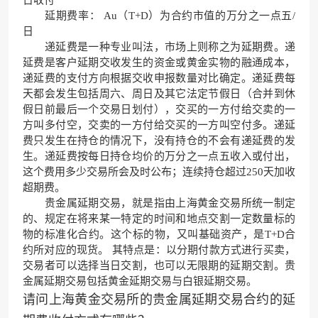
延期费率： Au（T+D）为合约市值的万分之一点五/
日
递延费是一种专业叫法，市场上则称之为延期费。递
延费是客户延期交收发生的资金或黄金实物的融通成本，
递延费的支付方向根据交收申报数量对比确定。递延费每
天都会发生包括周六、周日及其它法定节假日（合并到休
假日前最后一个交易日划付），交买的一方付给交卖的一
方叫多付空，交卖的一方付给交买的一方叫空付多。递延
费只发生在持仓的情况下，没有持仓的不会有递延费的发
生。递延费按每日持仓均价的万分之一点五收入或付出，
这个费用多少交易所会及时公布；连续持仓超过250天加收
超期费。
贵金属延期交易，就是指由上海黄金交易所统一制定
的、规定在将来某一特定的时间和地点交割一定数量标的
物的标准化合约。这个标的物，又叫基础资产，是T+D合
约所对应的现货。 其特点是：以分期付款方式进行买卖，
交易者可以选择当日交割，也可以无限期的延期交割。贵
金属延期交易包括黄金延期交易与白银延期交易。
请问上海黄金交易所的贵金属延期交易合约的延