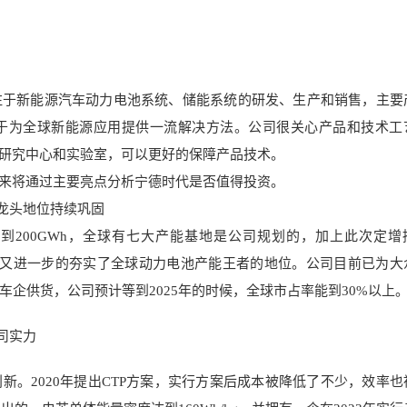
注于新能源汽
车动力电池系统、
储能系统的研发、生产和销售
，主要
于为全球新能源应用
提供一流解决方法。公司
很关心产品和技术工
研究中心和实验室，可以更好的保障产品技术。
来将通过主要亮点分析宁德时代是否值得投资。
，龙头地位持续巩固
到200GWh，全
球有七大产能基地是公
司规划的，加上此次定增
Wh，又进一步的夯实了全球动力电池产能王者
的地位。公司目前已为大
车企供货
，公司预计等到2025年的时候，全球市占率能到30%以上
司实力
。2020年提出CTP方案，实行方案后成本被降低了不少，效率也