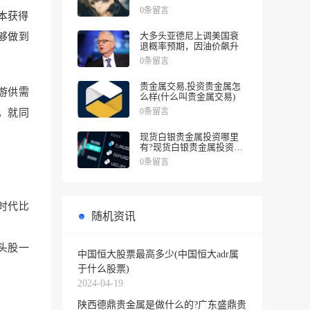
涨幅
0条留言
本获得
大多头亚德尼上调美国衰
能够做到
退概率预期，因油价飙升
0条留言
贵金属交易,投资贵金属怎
游供需
么样(什么叫贵金属交易)
0条留言
较，就同
现货白银贵金属投资哪里
有?现货白银贵金属投资被
诱导投资亏损
0条留言
时代比
随机资讯
头股一
中国恒大股票最高多少(中国恒大adr属
于什么股票)
2024-04-19
陕西德鼎贵金属是做什么的?广东盛鼎贵