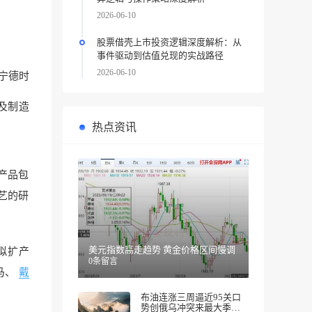
2026-06-10
股票借壳上市投资逻辑深度解析：从
事件驱动到估值兑现的实战路径
2026-06-10
宁德时
及制造
热点资讯
产品包
艺的研
美元指数高走趋势 黄金价格区间慢调
增拟扩产
0条留言
马、
戴
布油连涨三周逼近95关口
势创俄乌冲突来最大季度