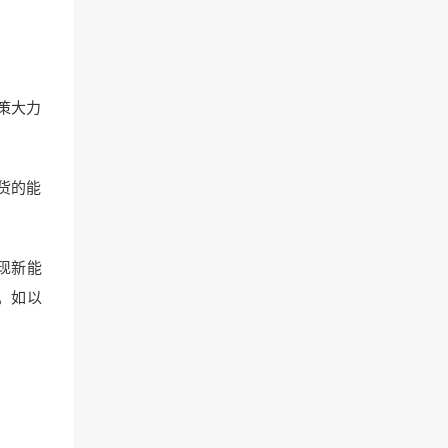
策大力
货的能
实现新能
辆。如以