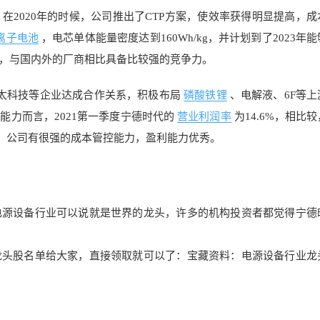
2020年的时候，公司推出了CTP方案，使效率获得明显提高，成
离子电池
，电芯单体能量密度达到160Wh/kg，并计划到了2023年
，与国内外的厂商相比具备比较强的竞争力。
太科技等企业达成合作关系，积极布局
磷酸铁锂
、电解液、6F等上
力而言，2021第一季度宁德时代的
营业利润率
为14.6%，相比
%），公司有很强的成本管控能力，盈利能力优秀。
电源设备行业可以说就
是世界的龙头，许多的机构投资
者都觉得宁德
龙头股名单给大家，直接领取就可以了：宝藏资料：电源设备行业
龙