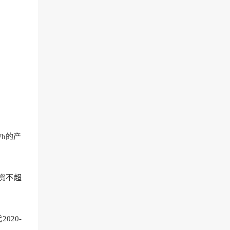
。
Wh的产
资不超
20-