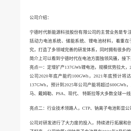
公司介绍：
宁德时代新能源科技股份有限
公司的主营业务是专
括动力电池系统、储能系统、锂电池材
料，着重在
究，打造了多领域完善的研发体系，同时拥有很多的
简介
上可以看到宁德时代在电池方
面独领风骚，接下
亮点一：定增扩产137GWh锂电池，规模优势拉大
公司2
020年底产能约10
0GWh，2021年底预计将达
137GWh，预计到2025年公司产能将超过600G
马、戴姆勒、PSA、现代、 特斯拉等大多数
全球一线
亮点二：行业技术领路人，CTP、钠离子电池彰显公
公司对研发进行了大力度的投入，持续进行拓展和创新