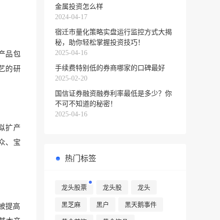
金属投资怎么样
2024-04-17
宿迁市量化策略实盘运行监控方式大揭
秘，助你轻松掌握投资技巧！
2025-04-16
产品包
手续费特别低的券商哪家的口碑最好
艺的
研
2025-02-20
国信证券融资融券利率最低是多少？你
不可不知道的秘密！
2025-04-16
拟扩产
众
、宝
。
热门标签
龙头股票
龙头股
龙头
黑芝麻
黑户
黑天鹅事件
被提高