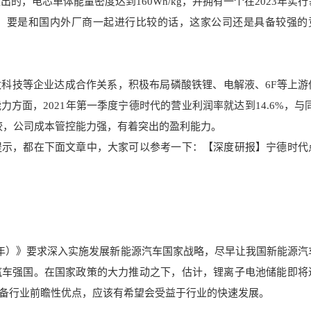
推出的，电芯单体能量密度达到16
0Wh/kg，并拥有
一个在2023年实
，要是和国内
外厂商一起进行比较的话
，这家公司还是具备较强的
太科
技等企业达成合作关系，积极布局磷酸铁锂、电解液、6F等上游
方面，2021年第一季度宁德时代的营业利润率就达到14.6%，与同
比较，公司成本管控能力强，有着突出的盈利能力。
提示，都在下面文章中，大家可以参考一下：【深度研报】宁德时代
035年）》要求深入实施发展新能源汽车国家战略，尽早让我国新能源汽
汽车强国。在国家政策的大力推动之下，估计，锂离子电池储能即将
备行业前瞻性优点，应该有希望会受益于行业的快速发展。