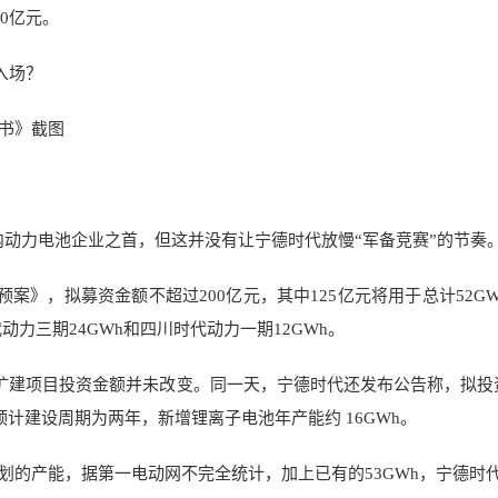
0亿元。
书》截图
国内动力电池企业之首，但这并没有让宁德时代放慢“军备竞赛”的节奏
案》，拟募资金额不超过200亿元，其中125亿元将用于总计52G
动力三期24GWh和四川时代动力一期12GWh。
能扩建项目投资金额并未改变。同一天，宁德时代还发布公告称，拟投
预计建设周期为两年，新增锂离子电池年产能约 16GWh。
的产能，据第一电动网不完全统计，加上已有的53GWh，宁德时代20