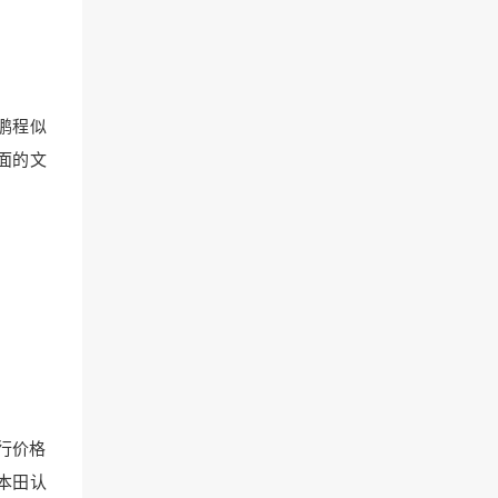
鹏程似
面的文
行价格
的本田认