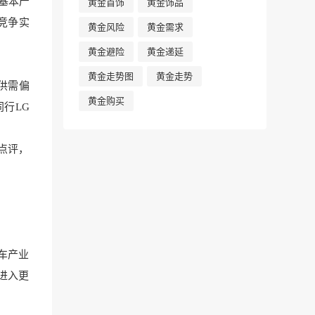
行基本产
黄金首饰
黄金饰品
竞争实
黄金风险
黄金需求
黄金避险
黄金递延
黄金走势图
黄金走势
供需偏
黄金购买
行LG
点评，
车产业
进入更