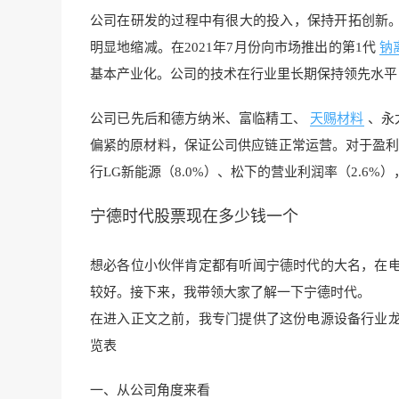
公司在研发的过程中有很大的投入，保持开拓创新。在
明显地缩减。在2021年7月份向市场推出的第1代
钠
基本产业化。公司的技术在行业里长期保持领先水平
公司已先后和德方纳米、富临精工、
天赐材料
、永
偏紧的原材料，保证公司供应链正常运营。对于盈利能
行LG新能源（8.0%）、松下的营业利润率（2.6
宁德时代股票现在多少钱一个
想必各位小伙伴肯定都有
听闻宁德时代的大名，
在
较好。
接下来，我带领大家了解一下宁德
时代。
在进入正文之
前，我专门提供了这份电源设
备行业
览表
一、从公司角度来看