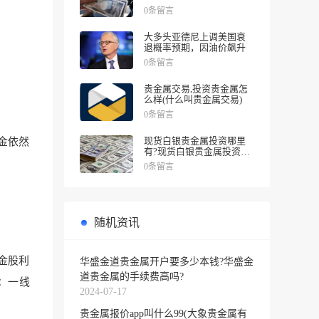
涨幅
0条留言
大多头亚德尼上调美国衰
退概率预期，因油价飙升
0条留言
贵金属交易,投资贵金属怎
么样(什么叫贵金属交易)
0条留言
现货白银贵金属投资哪里
金依然
有?现货白银贵金属投资被
诱导投资亏损
0条留言
随机资讯
金股利
华盛金道贵金属开户要多少本钱?华盛金
道贵金属的手续费高吗?
：一线
2024-07-17
贵金属报价app叫什么99(大象贵金属有