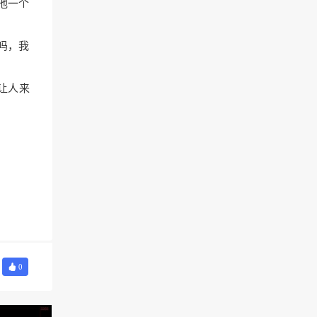
他一个
吗，我
让人来
0