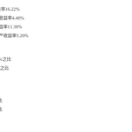
16.22%
收益率4.40%
率11.30%
产收益率5.20%
2%之比
%之比
比
比