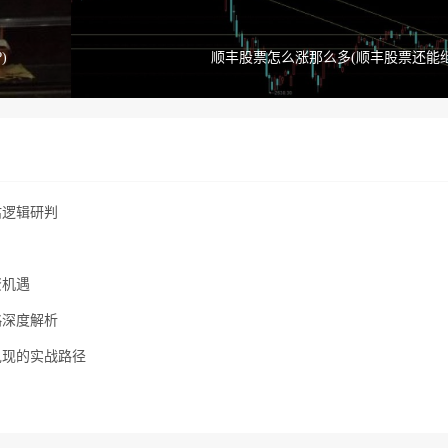
)
顺丰股票怎么涨那么多(顺丰股票还能
估逻辑研判
资机遇
略深度解析
兑现的实战路径