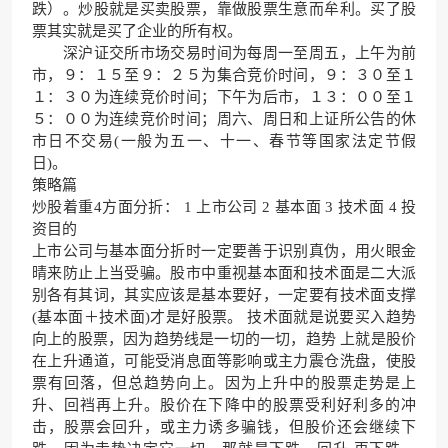
跌）。炒股就是买卖股票，靠做股票生意而牟利。买了股
票其实就是买了企业的所有权。
深沪证交所市场交易时间为每周一至周五，上午为前
市，９：１５至９：２５为集合竞价时间，９：３０至１
１：３０为连续竞价时间；下午为后市，１３：００至１
５：００为连续竞价时间；周六、周日和上证所公告的休
市日不交易(一般为五一、十一、春节等国家法定节假
日)。
策略篇
炒股着重4方面分折： 1 上市公司 2 基本面 3 技术面 4 投
资目的
上市公司与基本面分折时一定要善于识别真伪，用火眼金
晴来防止上当受骗。股市中重视基本面和技术面是二大派
别各有其词，其实应该是基本要好，一定要有技术面支撑
(基本面＋技术面)才是好股票。 技术面就是说要买入趋势
向上的股票，因为趋势线是一切的一切，趋势 上就是股价
在上升通道，可能受消息面等影响或主力震仓洗盘，使股
票有回落，但总趋势向上。因为上升中的股票走势是上
升、回裆再上升。股价在下降中的股票受利好利多的冲
击，股票会回升，或主力诱多骗钱，但股价还会继续下