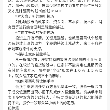
跌，因为走势决定它一切，那就是下跌、回升 再下跌。
注：盘子小容易炒，投资少容易被主力看中在低位三线金
叉才是好股票:均线 均价线 MACD
*对大盘走势的解析技巧
对影响股市的政策面、资金面、基本面、技术面、消
息面等进行综合研判是解盘的基础。
*牛市主升浪的投资技巧
投资主升浪行情，关键是选股，也就是要确认个股是
否有继续上涨的动力。个股的持续上涨动力，来自于各种
市场客观条件的支撑。
*揭秘庄家的试盘手法
从一般情况看，庄家持有的筹码占流通盘的４５％-５
０％，在较长的吸货阶段中，庄家并不能肯定在此期间没
有其他庄家介入，集中的"非盘"如果在１０％-１５％以
上，就会给庄家造成不小的麻烦。
*如何观察和解读换手率
低换手率表明多空双方意见基本一致，股价一般会由
于成交低迷而出现小幅下跌或步入横盘整理。高换手率则
表明多空双方的分歧较大，但只要成交活跃的状况能够维
持下去，股价一般都会呈小幅上扬的走势。
纪律篇