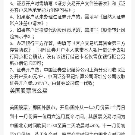
3、证券开户时需填写《证券交易开户文件签署表》和《证
券客户风险承受能力测评问卷》；
4、如果客户从未办理过证券开户的，需填写《自然人证券
账户注册申请表》；
5、如果客户是投资代办股份市场的，需填写《股份转让风
险揭示书》；
6、办理银行三方存管，需填写《客户交易结算资金第三方
存管协议》，同时证券开户本人携带本人银行借记卡去银
行网点柜台确认，没有该银行借记卡者仅需在银行柜台另
新办借记卡即可；
7、证券开户费，中国证券登记结算公司上海分公司收取证
券开户费40元/户，中国证券登记结算公司深圳分公司收取
证券开户费50元/户，由证券公司统一代收；
美国股票怎么买
美国股票，即国外股市。开盘:国外从一年3月份
第2个周日
到十一月
份第一位周六选用夏令时间，其股票交易时间
为
中国北京时间晚间21:30
至第二天凌晨时4:00。十一月份初
至3月份初，
选用冬令时，股票交易时间
为中国北京时间晚