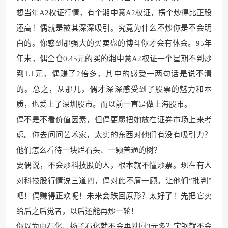
想当年A2权证行情，有个湘中意A2权证，楞个炒得比正股
还高！偶就是被其深深吸引。究竟为什么不炒你是不会明
白的。你感到那强大的买卖盘的博斗你才会有体会。95年
年末，偶全仓0.45元的买的湘中意A2权证一个星期不到炒
到1.1元，偶赚了2倍多，其中的感受一两句话是说不清
的。总之，从那儿，偶才深深感受到了股票的魅力和本
质，也爱上了深圳股市。而以前一直是做上海股市。
偶不是不看价值因素，但偶更愿把她放在证券市场上来考
虑。你去问问艺术家，太实的东西对他们有没有吸引力？
他们怎么看待一块烂石头、一颗普通的树？
要偶说，不会炒科技股的人，根本就不懂炒票。现在有人
对科技股行情说三道四，偶对此不屑一顾。让他们“批判”
吧！偶赚得正欢呢！未来会跌回原形？太好了！先把它卖
给后之后觉者，以后还能再炒一轮！
你以为中石化、扬子石化就不会再跌回3元多？宝钢就不会