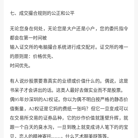
七、成交撮合规则的公正和公平
无论您身在何处，无论您是大户还是小户，您的委托指令
都会在第一时间被
输入证交所的电脑撮合系统进行成交配对。证交所的唯一
的原则是：价格优先、
时间优先。
有人说炒股票要靠真实的业绩或价值什么的。偶说，这是
书呆子才会讲出的话。这类人最好去做实业而不是股票。
偶95年炒深圳的A2权证。你以为偶不明白按严格的静态价
值衡量，A2权证是它妈的费纸一张吗？但它一旦变成可以
在交易所交易的证券品种，它的炒作价值就篷壁升辉，就
跟一个白天的臭水沟，一旦到晚上就变成诗人笔下的的宝
贝，恋人的精神寄托……，什么艺术啊美呀等等。