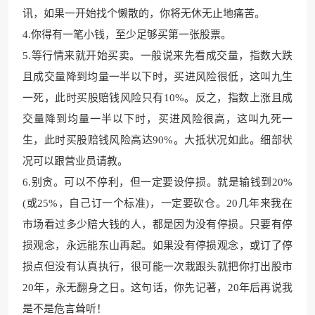
讯，如果一开始找个懒散的，你将无休无止地痛苦。
4.你得有一笔小钱，至少足够买第一张股票。
5.等行情来就开始买卖。一般说来先看成交量，指数大跌
且成交量降到均量一半以下时，买进风险很低，这叫九生
一死，此时买股赔钱风险只有10%。反之，指数上涨且成
交量降到均量一半以下时，买进风险很高，这叫九死一
生，此时买股赔钱风险高达90%。大抵状况如此。细部状
况可以跟营业员请教。
6.别贪。可以不停利，但一定要设停损。就是输钱到20%
(或25%，自己订一个标准)，一定要砍仓。20几年来我在
市场看过多少赔大钱的人，都是因为没有停损。只要有停
损观念，永远能东山再起。如果没有停损观念，或订了停
损点但没有认真执行，很可能一次栽跟头就把你打出股市
20年，永无翻身之日。这句话，你先记著，20年后再说我
是不是危言耸听！