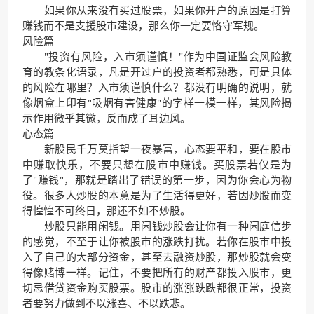
如果你从来没有买过股票，如果你开户的原因是打算
赚钱而不是支援股市建设，那么你一定要恪守军规。
风险篇
"投资有风险，入市须谨慎！"作为中国证监会风险教
育的教条化语录，凡是开过户的投资者都熟悉，可是具体
的风险在哪里？入市须谨慎什么？都没有明确的说明，就
像烟盒上印有"吸烟有害健康"的字样一模一样，其风险揭
示作用微乎其微，反而成了耳边风。
心态篇
新股民千万莫指望一夜暴富，心态要平和，要在股市
中赚取快乐，不要只想在股市中赚钱。买股票若仅是为
了"赚钱"，那就是踏出了错误的第一步，因为你会心为物
役。很多人炒股的本意是为了生活得更好，若因炒股而变
得惶惶不可终日，那还不如不炒股。
炒股只能用闲钱。用闲钱炒股会让你有一种闲庭信步
的感觉，不至于让你被股市的涨跌打扰。若你在股市中投
入了自己的大部分资金，甚至去融资炒股，那炒股就会变
得像赌博一样。记住，不要把所有的财产都投入股市，更
切忌借贷资金购买股票。股市的涨涨跌跌都很正常，投资
者要努力做到不以涨喜、不以跌悲。