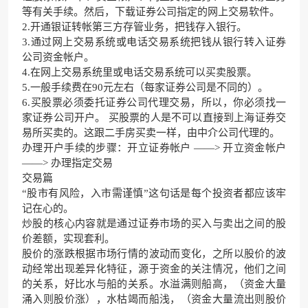
等有关手续。然后，下载证券公司指定的网上交易软件。
2.开通银证转帐第三方存管业务，把钱存入银行。
3.通过网上交易系统或电话交易系统把钱从银行转入证券
公司资金帐户。
4.在网上交易系统里或电话交易系统可以买卖股票。
5.一般手续费在90元左右（每家证券公司是不同的）。
6.买股票必须委托证券公司代理交易，所以，你必须找一
家证券公司开户。 买股票的人是不可以直接到上海证券交
易所买卖的。这跟二手房买卖一样，由中介公司代理的。
办理开户手续的步骤：开立证券帐户 ——> 开立资金帐户
——> 办理指定交易
交易篇
“股市有风险，入市需谨慎”这句话是每个投资者都应该牢
记在心的。
炒股的核心内容就是通过证券市场的买入与卖出之间的股
价差额，实现套利。
股价的涨跌根据市场行情的波动而变化，之所以股价的波
动经常出现差异化特征，源于资金的关注情况，他们之间
的关系，好比水与船的关系。水溢满则船高，（资金大量
涌入则股价涨），水枯竭而船浅，（资金大量流出则股价