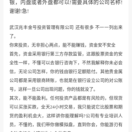
银，内盘或者外盘都可以!需要具体的公司名称!
谢谢!急!
武汉
兆丰金号投资管理有限
公司 还有很多 不一一列出来
了。
你来投资，无非担心两点
，能不能赚钱，资金安不安全
首先，资金采用银行第三方存款监管，这跟股票资金的安
全性一样，不懂可以去银行咨询下，不然我解释你未必会
信，无论公司怎样，你的钱由银行足额
赔付。其他贵金属
公
司都是采用银商转账，也就是在银行设立公司的对公账
号，这样一旦公司出现问题，你的钱就没了。
其次，能不能盈利。任何投资产品都是有风险的，但现货
可以买涨买跌，全天24小时交易，我只能说它比股票和期
货的盈利机会大，这样讲
你能理解吗?公司有专业培训人
员，不懂的，我们带你做模拟盘，直到你会
，你能游刃有