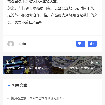
余独自操作才建
议你入金做实盘。
总之，有问题可以继续问我，贵金属这块兴起时间不久，
无论能不能跟你合作，推广产品给大众熟知也是我们的义
务，买卖不成仁义在嘛
admin
0
0
上一篇
下一篇
贵金属市场什么时候正常运作?贵
现在哪个贵金属平台好做?这么多
金属市场分析特点看哪里?
的贵金属投资平台那个好呢?
相关文章
投资者注意！国际黄金杠杆到底是什么？