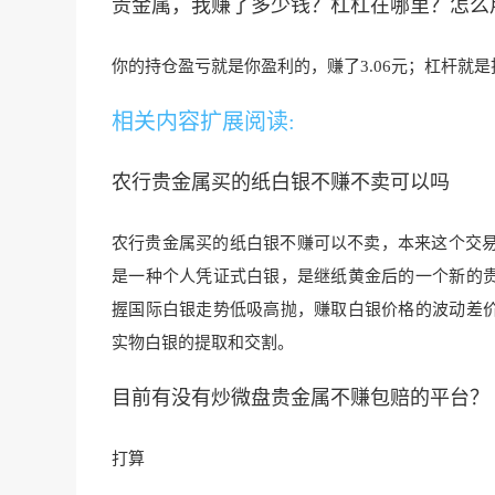
贵金属，我赚了多少钱？杠杠在哪里？怎么
你的持仓盈亏就是你盈利的，赚了3.06元；杠杆就是指你
相关内容扩展阅读:
农行贵金属买的纸白银不赚不卖可以吗
农行贵金属买的纸白银不赚可以不卖，本来这个交易
是一种个人凭证式白银，是继纸黄金后的一个新的贵
握国际白银走势低
吸高抛，赚取白银价
格的波动差
实物白银的提取和交割
。
目前有没有炒微盘贵金属不赚包赔的平台？
打算