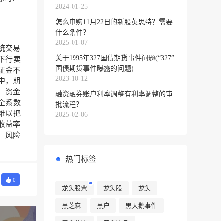
2024-01-25
怎么申购11月22日的新股英思特？需要
什么条件？
2025-01-07
统交易
关于1995年327国债期货事件问题(“327”
下行卖
国债期货事件曝露的问题)
证金不
2023-10-12
中，期
，资金
融资融券账户利率调整有利率调整的审
全系数
批流程？
难以把
2025-02-06
收益率
，风险
热门标签
0
龙头股票
龙头股
龙头
黑芝麻
黑户
黑天鹅事件