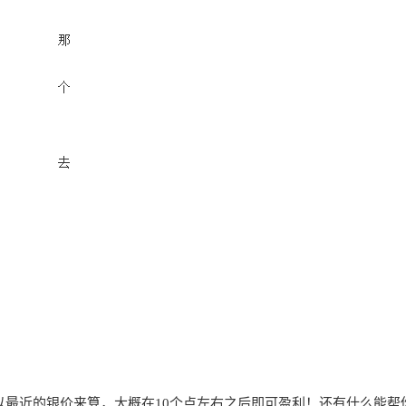
以最近的银价来
算，大概在10个点左右之后即
可盈利！还有什么能帮