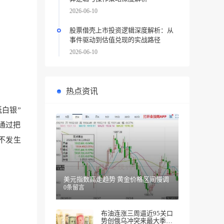
2026-06-10
股票借壳上市投资逻辑深度解析：从
事件驱动到估值兑现的实战路径
2026-06-10
热点资讯
白银”
通过把
不
发生
美元指数高走趋势 黄金价格区间慢调
0条留言
布油连涨三周逼近95关口
势创俄乌冲突来最大季度