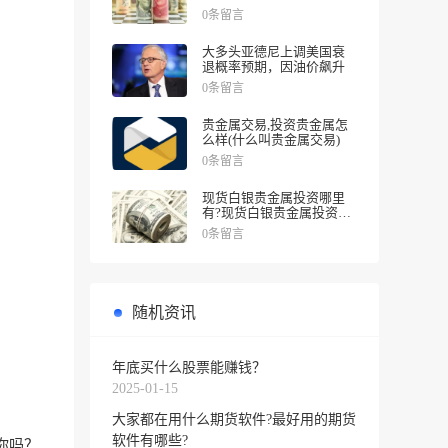
涨幅
0条留言
大多头亚德尼上调美国衰
退概率预期，因油价飙升
0条留言
贵金属交易,投资贵金属怎
么样(什么叫贵金属交易)
0条留言
现货白银贵金属投资哪里
有?现货白银贵金属投资被
诱导投资亏损
0条留言
随机资讯
年底买什么股票能赚钱？
2025-01-15
大家都在用什么期货软件?最好用的期货
软件有哪些?
你吗？