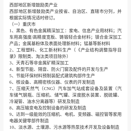
西部地区新增鼓励类产业
西部地区新增鼓励类产业按省、自治区、直辖市分列，并
根据实际情况适时修订。
（一）重庆市
1、黑色、有色金属精深加工：家电、信息产业用材料；汽
车用高强度/高精度宽板、铸锻轻合金材料；镁合金深加工
产品；金属基粉体及表面处理新材料；锰基等新材料
2、工程塑料、化工新材料生产（《产业结构调整指导目
录》限制类、淘汰类项目除外）
3、天青石等非金属矿精深加工
4、新型节能、隔音、防火门窗及配件的开发与生产
5、节能环保材料预制装配式建筑构部件生产
6、核设备、高精密核仪器、仪表的开发制造
7、压缩天然气（CNG）汽车加气站成套设备及装置（汽
车储气钢瓶、压缩机、储气罐、深度脱水装置、脱硫罐、
冷凝管、油水分离器等）研发及制造
8、高压输变电及控制设备的研发及制造
9、达到一级能效的压缩机、电机、变频器、磁控管等家用
电器关键零部件制造
10、淡水源、土壤源、污水源等热泵技术开发及设备制造