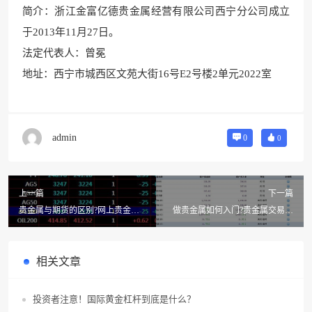
简介：
浙江金富亿德贵金属经营有限公
司西宁分公司成立
于201
3年11月27日
。
法定代表人：曾冕
地址：西宁市城西区文苑
大街16号E2号楼2单元20
22室
admin
0
0
上一篇
下一篇
贵金属与期货的区别?网上贵金属
做贵金属如何入门?贵金属交易怎
与期货有什么区别
么入门?
相关文章
投资者注意！国际黄金杠杆到底是什么？