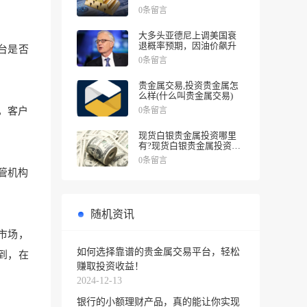
涨幅
0条留言
大多头亚德尼上调美国衰
退概率预期，因油价飙升
台是否
0条留言
贵金属交易,投资贵金属怎
么样(什么叫贵金属交易)
0条留言
，客户
现货白银贵金属投资哪里
有?现货白银贵金属投资被
诱导投资亏损
0条留言
管机构
随机资讯
市场，
如何选择靠谱的贵金属交易平台，轻松
到，在
赚取投资收益！
2024-12-13
银行的小额理财产品，真的能让你实现