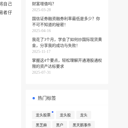
财富增值吗？
将自己
2025-03-28
易者仔
国信证券融资融券利率最低是多少？你
不可不知道的秘密！
2025-04-16
我花了3个月，学会了如何炒国际现货黄
金，分享我的成功与失败！
2025-11-17
掌握这4个要点，轻松理解开通港股通权
限的资产达标要求
2025-07-31
热门标签
龙头股票
龙头股
龙头
黑芝麻
黑户
黑天鹅事件