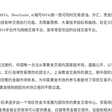
T4。MetaTrad
er_4(缩写MT4)是一款可同时交易原油、外汇、贵
包括各种交易执行功能、无限量图表、大量技术指标和曲线、自定义
MT4平台作为网络交易平台，是非常受欢
迎的在线交易平台。
记注册的，中国
唯一合法从事黄金交易的国家级
市场，遵循公开、公
的，实行自律性管理的社团法人。上海黄金交易所的建立，使中
国的
国完整的金融市场体系，为中国黄金市场的参与者
提供了现货交易平
黄金统购统配向市场交易
的平稳过渡。
行“后来逐步由一个地区性金市发展为国际性的黄金交易中心。贸易场
香港金银业贸易场可以提供黄金、白银等贵金属交易所、设施和相关