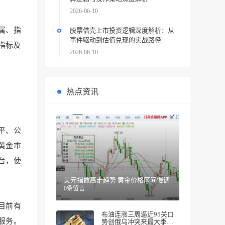
2026-06-10
金属、指
股票借壳上市投资逻辑深度解析：从
事件驱动到估值兑现的实战路径
指标及
2026-06-10
热点资讯
平、公
黄金市
台
，使
美元指数高走趋势 黄金价格区间慢调
0条留言
目前有
布油连涨三周逼近95关口
服务。
势创俄乌冲突来最大季度