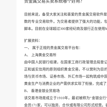
贵金属交易买卖系统哪个好用？
目前来说，备受大家关注和喜爱的贵金属交易
软件是M
数的专业交易软件。为交易者提供了强大的功能，
脚本
。目前在全球超过300家经
纪商及银行正在使用
扩展资料：
一、 属于正规的贵金属交易平台有：
A、 上海黄金交易所
由中国人民银行组建，在国家工商行政管理总局登
正和诚实信用的原则组织黄金交易，不以营利为目
场与货币市
场、证券市场、外汇市场一起构筑成中
黄金生产与消费企业的产需供求实现了衔接
，完成了
B、
香港金银业贸易场
该交易市场是成立于1910年，最初被称为“金银业
会员171家，可以独资
、合伙或有限公司形式经营。