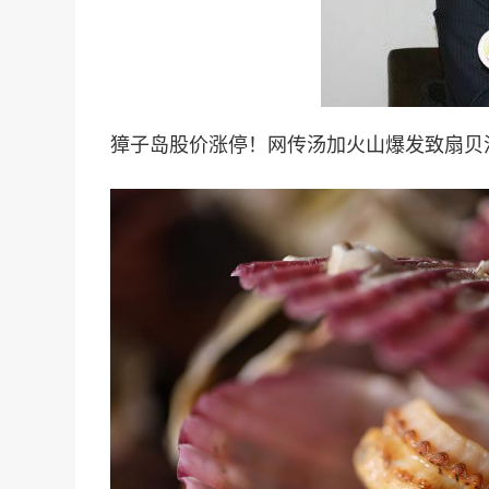
獐子岛股价涨停！网传汤加火山爆发致扇贝