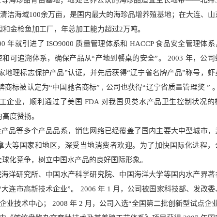
等海珍品育苗基地；地处世界公认的海珍品适宜生长地带——北纬3
清洁海域100余万亩，是国内最大的海珍品增养殖基地；在大连、山
胆和金枪鱼加工厂，年总加工能力超过2万吨。
年就引进了 ISO9000 质量管理体系和 HACCP 食品安全管理体
可追溯体系，确保产品从“产地到餐桌的安全”。 2003 年，公司
家地理标志保护产品”认证，并先后获得“辽宁省名牌产品”称号，虾
牌商标被认定为“中国驰名商标” , 公司也获得“辽宁省质量管理奖 ” 。 
工企业，顺利通过了美国 FDA 对我国贝类水产品卫生控制状况的
署的高度赞扬。
食产品等多个产品品系，销售网络已经覆盖了国内主要大中型城市，
拿大等国家和地区，深受当地消费者欢迎。为了加快国际化进程，
与全球化竞争，树立中国水产品的良好国际形象。
院海洋研究所、中国水产科学研究院、中国海洋大学等国内水产界著
为“大连市高新技术企业”。 2006 年 1 月，公司被国家科技部、发改
技术中心； 2008 年 2 月，公司入选“全国第二批创新型试点企