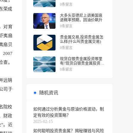
9度，
涨幅
0条留言
东荣成
大多头亚德尼上调美国衰
退概率预期，因油价飙升
0条留言
系，对育
虾夷扇
贵金属交易,投资贵金属怎
么样(什么叫贵金属交易)
夷扇贝
0条留言
2007
现货白银贵金属投资哪里
检查。
有?现货白银贵金属投资被
诱导投资亏损
0条留言
并远销
公司于
随机资讯
名院校
如何通过分析黄金与原油价格波动，制
定有效的投资策略？
委、财政
2025-02-15
业”。近
如何聪明投资贵金属？揭秘赚钱与风险