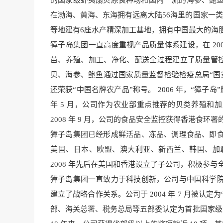
的国家级虾夷扇贝原良种场和国内一流的海参、鲍鱼
在渤海、黄海、东海拥有远离大陆56海里的国家一类
等地建有6座水产精深加工基地，拥有中国最大的海
獐子岛集团一直高度重视产品质量体系建设，在 2000 
苗、养殖、加工、净化、配送全过程建立了质量管控和
贝、海参、鲍鱼通过国家质量监督检验检疫总局“国
还荣获“中国名牌农产品”称号。 2006 年，“獐子岛”
年 5 月，公司作为农业部重点推荐的贝类养殖和加
2008 年 9 月，公司的食品安全监控获得香港食环
獐子岛集团已经形成鲜活品、冻品、调理食品、即
美国、日本、欧盟、澳大利亚、新西兰、韩国、加
2008 年先后在美国和香港设立了子公司，积极参
獐子岛集团一直致力于科技创新，公司与中国科学
建立了战略合作关系。公司于 2004 年 7 月被认定
部、海关总署、税务总局等五部委认定为首批国家级企业