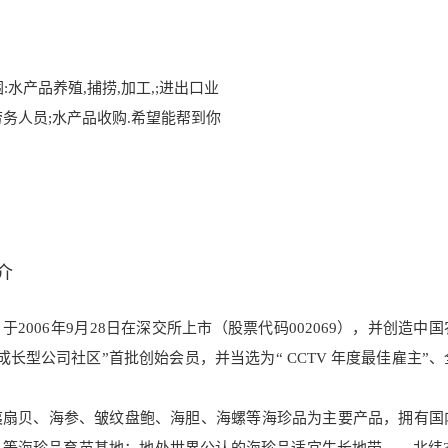
范围:水产品养殖,捕捞,加工,;进出口业
务人员;水产品收购.希
望能帮到你
介
2006年9月28日在深交所上市（股票代码002069），并创造中
成长型公司社区”首批创始会员，并当选为“ CCTV 年度最佳雇主”
夷扇贝、海参、皱纹盘鲍、海胆、海螺等海珍品为主要产品，拥有国