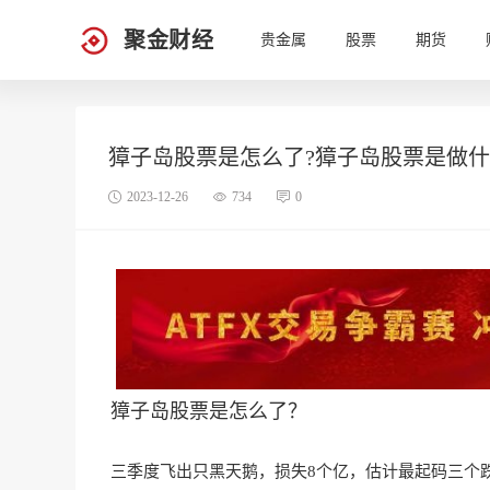
聚金财经
贵金属
股票
期货
獐子岛股票是怎么了?獐子岛股票是做什
2023-12-26
734
0
獐子岛股票是怎么了？
三季度飞出只黑天鹅，损失8个亿
，估计最起码三个