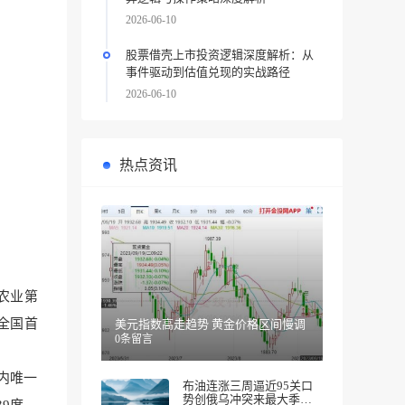
2026-06-10
股票借壳上市投资逻辑深度解析：从
事件驱动到估值兑现的实战路径
2026-06-10
热点资讯
国农业第
、全国首
美元指数高走趋势 黄金价格区间慢调
0条留言
内唯一
布油连涨三周逼近95关口
势创俄乌冲突来最大季度