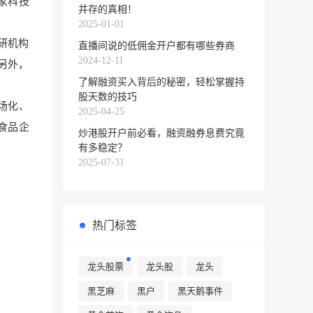
国家科技
并存的真相！
2025-01-01
科研机构
直播间说的低佣金开户都有哪些券商
2024-12-11
。另外，
了解融资买入背后的秘密，轻松掌握持
股天数的技巧
场化、
2025-04-25
食品企
炒港股开户前必看，融资融券息费究竟
有多稳定？
2025-07-31
热门标签
龙头股票
龙头股
龙头
黑芝麻
黑户
黑天鹅事件