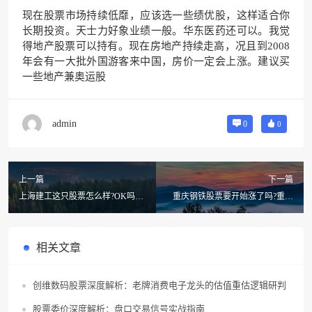
现在股票市场持续低靡，应该选一些绩优股，这样适合你
长期投资。天士力好象业绩一般。华东医药还可以。我觉
得地产股票可以持有。现在房地产持续走高，况且到2008
年会有一大批外国游客来中国，房价一定会上涨。建议买
一些地产兼奥运股
admin
0
0
上一篇
下一篇
上海建工这只股票怎么样?OK吗?
重庆钢铁股票要开始涨了吗?重庆
上海建工现在可以买吗股票
钢铁股票什么时候会涨
相关文章
创维数码股票深度解析：老牌消费电子龙头的估值重估逻辑研判
股票委价深度解析：盘口交易信号实战指南