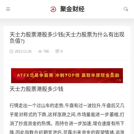
聚金财经
天士力股票港股多少钱(天士力股票为什么有出现
负值?)
2023-12-26
706
0
天士力股票港股多少钱
行情走出一个过山车的走势,午盘有过一波拉升,午盘后又几
乎
是对称式的下跌,这样涨跌之间,
市场量能进一步萎缩,打
消了抄底资金的热情。而持仓进一步加速,增仓速度有所下
降,因此指数在初期宣泄
后,显露出来资金的观
望情绪,追涨