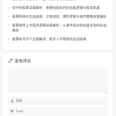
信中利股票深度解析：老牌创投标的的估值逻辑与投资机遇
股票跌停价实战指南：交易规则、博弈逻辑与操作策略深度解析
股票借壳上市投资逻辑深度解析：从事件驱动到估值兑现的实战
路径
股票帐号开户全面解读：新手入市零踩坑实战指南
发布评论