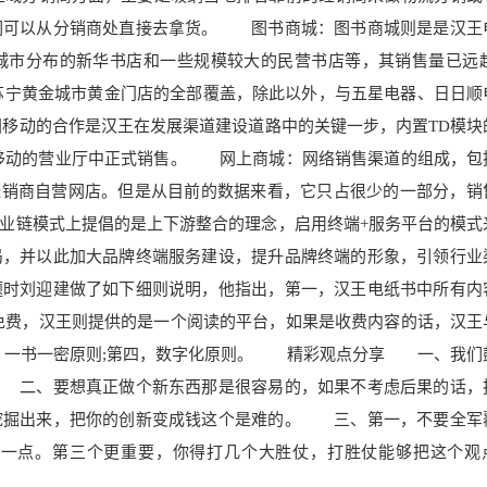
们可以从分销商处直
接去拿货。 图书商城：图书
商城则是是汉王
城市分布的新华书店和一些规模较大的民营书店等，其销售量已远超
苏宁黄金城市黄金门店的全部覆盖，除此以外，与五星电器、日日顺
移动的合作是汉王在发展渠道建设道路中的关键一步，内置TD模块
国移动的营业厅中正式销售。 网上商城：网络销售渠道的组成，包
经销商自营网店。但是从目前的数据来看，它只占很少的一部分，销
链模式上提倡的是上下游整合的理念，启用终端+服务平台的模式
局，并以此加大品牌终端服务建设，提升品牌终端的形象，引领行业
时刘迎建做了如下细则说明，他指出，第一，汉王电纸书中所有内
免费，汉王则提供的是一个阅读的平台，如果是收费内容的话，汉王
三，一书一密原则;第四，数字化原则。 精彩观点分享 一、我们
 二、要想真正做个新东西那是很容易的，如果不考虑后果的话，
挖掘出来，把你的创新变成钱这个是难的。 三、第一，不要全军
多一点。第三个更重要，你得打几个大胜仗，打胜仗能够把这个观