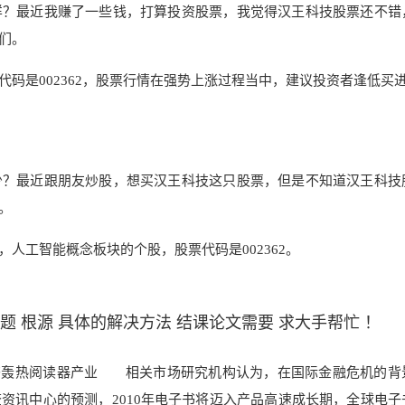
样？最近我赚了一些钱，打算投资股票，我觉得汉王科技股票还不错
们。
码是002362，股票行情在强势上涨过程当中，建议投资者逢低买
少？最近跟朋友炒股，想买汉王科技这只股票，但是不知道汉王科技
。
人工智能概念板块的个股，股票代码是002362。
 根源 具体的解决方法 结课论文需要 求大手帮忙 ！
书轰热阅读器
产业 相关市场研究机构认为，在国际
金融危机的背
资讯中心的预测，2010年电子书将迈入产品高速成长期，全球电子