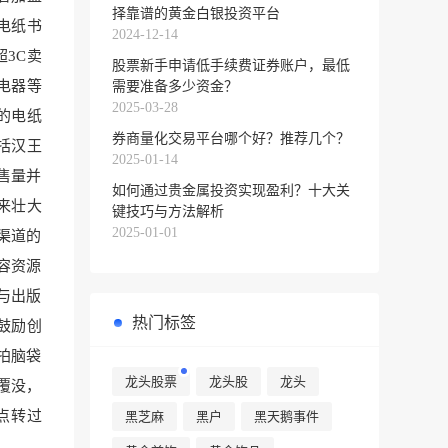
择靠谱的黄金白银投资平台
电纸书
2024-12-14
3C卖
股票新手申请低手续费证券账户，最低
电器等
需要准备多少资金？
2025-03-28
的电纸
券商量化交易平台哪个好？推荐几个？
括汉王
2025-01-14
售量并
如何通过贵金属投资实现盈利？十大关
来壮大
键技巧与方法解析
2025-01-01
渠道的
容资源
与出版
热门标签
鼓励创
拍脑袋
龙头股票
龙头股
龙头
覆没，
点转过
黑芝麻
黑户
黑天鹅事件