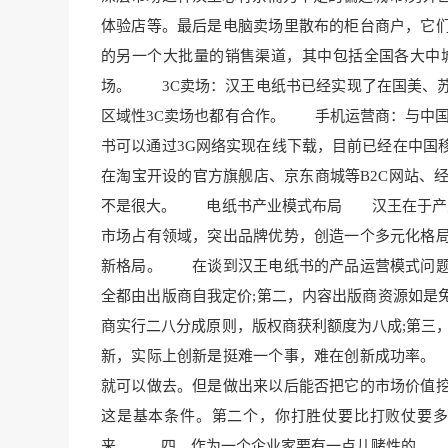
体验店等。最后是
电脑卖场里散布的柜台商户，它
的另一个大批量的销售渠道，其中包括全国各大中
场。 3C卖场：汉王电纸书已经实现了在国美、
区域性3C卖场也都有合作。 手机运营商：与中国
书可以通过3G网络实现在线下载，目前已经在中
在淘宝开设的官方旗舰店、京东商城等B2C网站、
不是很大。 电纸书产业模式布局 汉王在于产业
市场占有领域，突出品牌优势，创造一个多元化格
新格局。 在谈到汉王电纸书的产品运营模式问题
全都由出版商自我定价;第二，内容出版商资源如是
商实行二八分成原则，版权商获利额度为八成;第
新，实际上创新是挺难一个事，难在创新成功率。
就可以做去。但是做出来以后能否把它的市场价值
这是基本条件。第二个，你打胜仗要比打败仗要
来。 四、作为一个企业家要有一点儿赌性的。