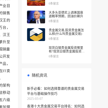
涨幅
0条留言
书产业目
大多头亚德尼上调美国衰
的销售
退概率预期，因油价飙升
。汉王的
0条留言
 万台，
贵金属交易,投资贵金属怎
么样(什么叫贵金属交易)
e、汉
王
0条留言
攀升至
现货白银贵金属投资哪里
国销量
有?现货白银贵金属投资被
诱导投资亏损
公开发
0条留言
产品，
在IT卖
随机资讯
道。
的
架构
新手必看：如何选择靠谱的贵金属交易
驻移动
平台与基础操作技巧
2025-03-07
五六级
香港十大贵金属交易平台排名：如何选
者加盟