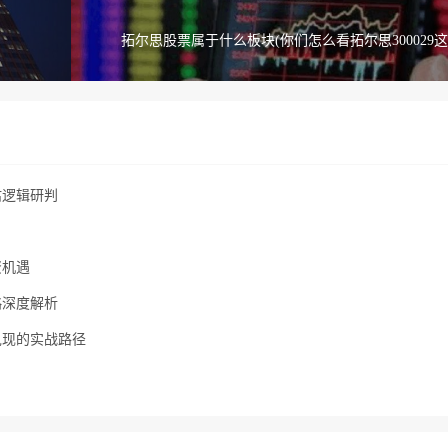
拓尔思股票属于什么板块(你们怎么看拓尔思300029这
估逻辑研判
资机遇
略深度解析
兑现的实战路径