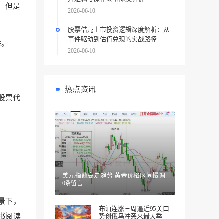
，但是
2026-06-10
股票借壳上市投资逻辑深度解析：从
事件驱动到估值兑现的实战路径
进。
2026-06-10
热点资讯
股票代
美元指数高走趋势 黄金价格区间慢调
0条留言
景下，
布油连涨三周逼近95关口
势创俄乌冲突来最大季度
书阅读