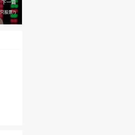
下一篇
只股票?)