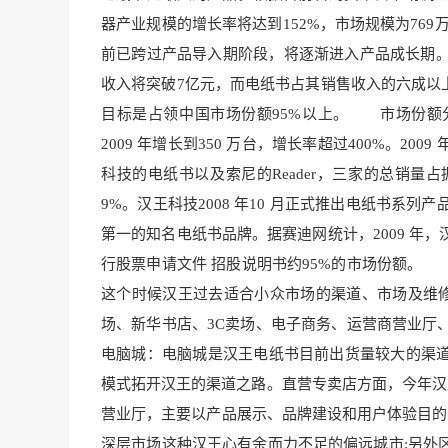
器产业规模的增长率将达到15
2%，市场规模为7
69
前已跨过产品导入期阶段，将逐渐进入
产品成长期
收入将突破7亿元，而电纸书占其销售收入的六成以
目
标是占领中国市场份
额95%以上。 市场份额分析
2009 年增长到350 万台，增长率超过400%。20
科技的电纸书以及索尼的Reader，三家的总销量
9%。汉王科技2008 年10 月正式推出电纸书
第一的知名电纸书品牌。据赛迪网统计，2009 年
行股票申请文件 招股说明书约95
%的市场份额。 
这个时候汉王过去适合小众市场的渠
道、市场及维
场、新华书店、3C
卖场、电子商务、运营商营业厅
电脑城：电脑城
是汉王电纸书目前出货量较大的渠
模式拓开汉王的
渠道之路。直营专
卖店方面，今年汉
营业厅，主要以
产品展示、品牌建设和用户体
验目的
深层
市场这种汉王心有余而力不足的偏远城市;另外