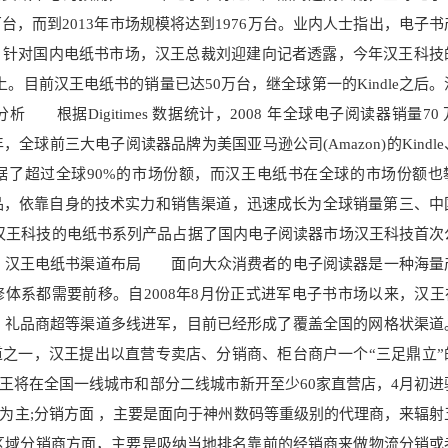
万台，而到2013年市场规模将达到1976万台。业内人士指出，电子
。针对国内
电纸书市场，汉王总裁刘迎建向记者透露，今年汉王科技
上。目前汉王电纸书的销量已达50万台，
继全球第一的Ki
ndle之后
 根据Digiti
mes 数据统计，200
8 年全球电子阅读器销量70
09 年，全球前三大电子阅读器品牌为美国亚马逊公司(Amazon)
的Kindl
占据了超过
全球90%的市场份额，而汉王电
纸书在全球的市场份额也
系列产品，依靠自身的技术实力和销售渠道，迅速成长为全球销量第三、中
，汉王科技的电纸书系列产品占据了国内电子阅读器市场汉王科技首次
汉王电纸书渠
道布局 面向大众消费者的电子阅读器是一种海量
修体系都需要
前移。自2008年8月份正式进军电子书市场以来，
汉王
、礼品商超等渠道多线进军，目前已经形成了覆盖全国的网格状渠
道之一，汉王提出以直营专卖店、分销商、柜台商户
一个“三足鼎立”
王将在全国一线城市和部分二线城市新开至少60家直营店，4月初进
为主;分销方面 ，主要是面向于神州数码等重级别的代理商，
来辐射
区域分销商方面，主要是吸纳当地排名靠前的经销商来做物流分销
或