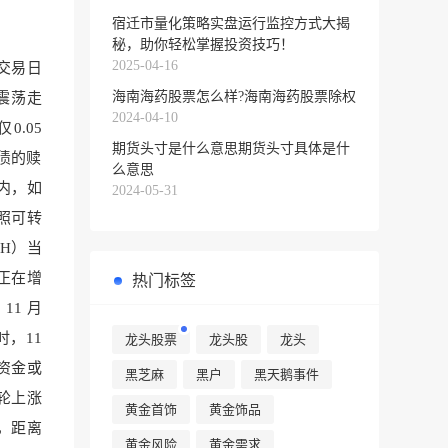
宿迁市量化策略实盘运行监控方式大揭
秘，助你轻松掌握投资技巧！
2025-04-16
交易日
海南海药股票怎么样?海南海药股票除权
震荡走
2024-04-10
0.05
期货头寸是什么意思期货头寸具体是什
债的赎
么意思
内，如
2024-05-31
照可转
SH）当
正在增
热门标签
11 月
时，1
1
龙头股票
龙头股
龙头
结资金或
黑芝麻
黑户
黑天鹅事件
轮上涨
黄金首饰
黄金饰品
元，距离
黄金风险
黄金需求