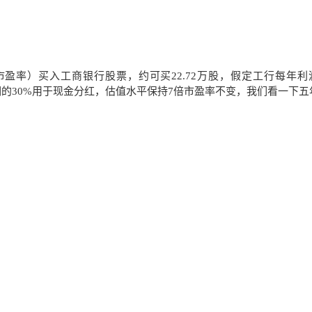
7倍市盈率）买入工商银行股票，约可买22.72万股，假定工行每年利
年利润的30%用于现金分红，估值水平保持7倍市盈率不变，我们看一下