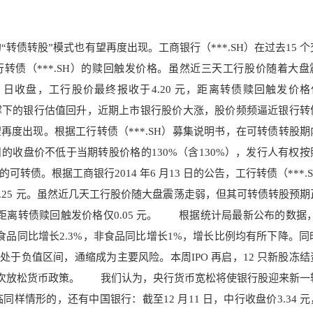
“转债转股”模式也有望再度出现。工商银行（**
*.SH）在过去15
个
转债（***.SH）的赎回触发价格。
虽然近三天工行股价
随着大盘
1 日收盘
，工行股价最终报收于4.20 元，距离转债赎回触发价格仅
下的银行估值回升，近期上市银行股价大涨，股价频频逼近银行转
再度出现。根据工行转债（***.SH）募集说明书，在可转债转股期
的收盘价不低于当期转股价格的130%（含130%），发行
人有权按
的可转债。根据工商银行
2014 年6 月13 日的
公告，工行转债（***.
25 元。
虽然近几天工行股
价随大盘震荡走弱，但其可转债转股预期
距
离转债赎回触发价格仅0
.05 元。 根据统计局最新公布的数据，
中食品同比增长2.3%，非食品同比增长1%，增长
比例均有所下降。同
3 个月处于负值区间，通缩成为主要风险。本周IPO 再启，12 只新股冻
次放松货币政策
。 我们认为，央行货币宽松将使银行股迎来新一
同样情形的，还有中国银行：截至12 月11 日，中行收盘价3.34 