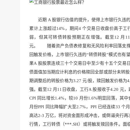
近期 A 股银行估值的提升，使得上市银行久违的
累计上涨超过
14%，期间4 个交易
日收盘价高于工行
弱，但其可转债转股预期正在增强。截
至12 月1
元。 随着资产负债表修复和无风险利率回落支撑
回触发价格，上市
银行久违的“转债转股”模式也
有望
果A 股股票连续三十个交易日中至少有十五个交易日
债面值加当期应
计利息的价格赎回全部或部分未转股
期调整后的转股价格为3.27 元/股，赎回触发价格为4.
强。截至12 月1
1日收盘，工行A 股报收于4.20 元，
CPI 同比增长1.
4%，较10 月份
1.6%明显回落，其
月份PPI 同比降幅扩大至2.7%，PPI 已经连续3
高达2-3 万亿，将对资金面形成冲击，或
倒逼央行再
行情，工行转债（***.SH）或将触发赎回条件。面临