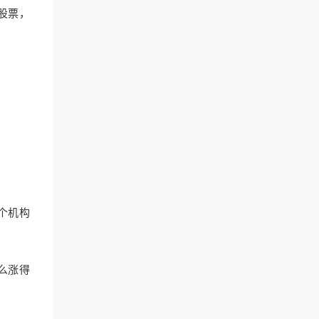
股票，
个机构
么涨得