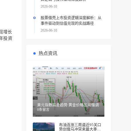
2026-06-10
股票借壳上市投资逻辑深度解析：从
事件驱动到估值兑现的实战路径
2026-06-10
润增长
五年投资
热点资讯
美元指数高走趋势 黄金价格区间慢调
0条留言
布油连涨三周逼近95关口
势创俄乌冲突来最大季度