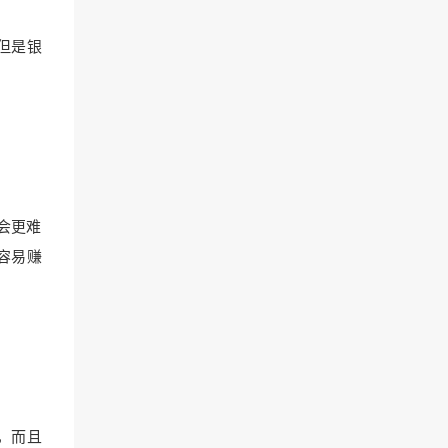
但是银
会更难
容易赚
，而且