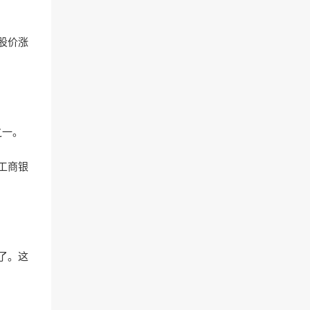
股价涨
之一。
工商银
了。这