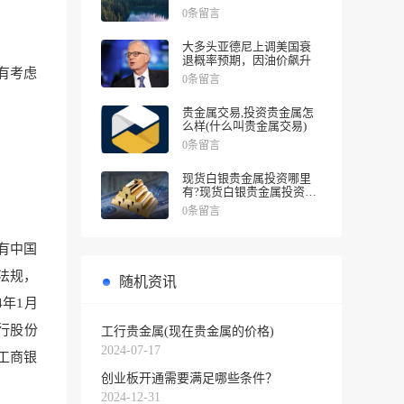
涨幅
0条留言
大多头亚德尼上调美国衰
退概率预期，因油价飙升
没有考虑
0条留言
贵金属交易,投资贵金属怎
么样(什么叫贵金属交易)
0条留言
现货白银贵金属投资哪里
有?现货白银贵金属投资被
诱导投资亏损
0条留言
有中国
法规，
随机资讯
年1月
行股份
工行贵金属(现在贵金属的价格)
2024-07-17
工商银
创业板开通需要满足哪些条件？
2024-12-31