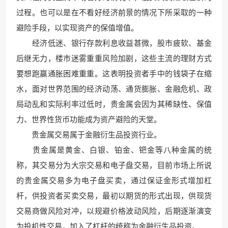
过程。也可以
是在不看好经济前景的
情况下所采取的一种
避险手段，以实
现资产的保值增值
。
经济低迷、
银行存款利息收益甚微
，股市疲软、基金
后继无力，楼市迷雾
重重风险加剧，这些主流的理财
方式
要想跑赢通胀困难重重。这
表明投资者手中的钱袋子在缩
水，面对世界范围的经济动荡、通货膨胀、金融危机、
政
局动乱和实际利率过低时，
贵金属会因为其稀缺性、保值
力、
世界性货币功能成为资产避
险的天堂。
贵金属交易属于金融衍生品投资行业。
贵金属是黄金、白银、
铂金、钯金等八种金
属的统
称，其交易分为大宗交易和电子盘交易，目前市场上所说
的贵金属交易多为电子盘买卖，通过保证金形式增
加杠
杆，供投资者买卖交易，最初
以期货的形式出现，供现货
交易商做风险对冲，
以规避价格波动风险，后期逐渐演变
为投机性交易，加入了
杠杆的统称为金融衍生品
投资。