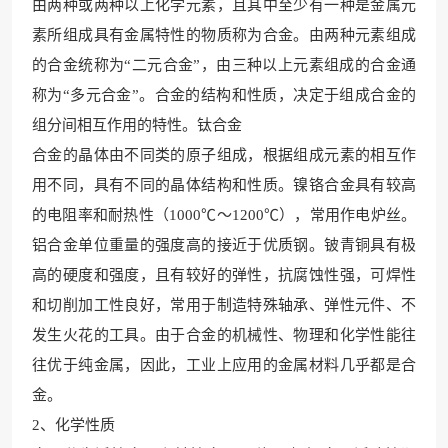
由两种或两种以上化学元素，且其中至少有一种是金属元
素所组成具有金属特性的物质称为合金。由两
种元素组成
的合金统称为
“二元合金”，由三种以上元素组成的合金通
称为“多元合金”。合金的结构和
性质，决定于组成合金的
组分间
相互作用的特性。钛合金
合金的晶体由不同类的原子组成，根据组成
元素的相互作
用不同
，具有不同的晶体结构和性质。镍
铬合金具有较高
的电阻率和耐热性
（1000℃～1200℃），常用作电炉丝。
铝合金单位重量的强度高的接近于优质钢。铍青铜具有极
高的硬度
和强度，且有较好
的弹性，抗腐蚀性强，可焊性
和切削加工性良好，常用于制造特殊轴
承、弹性元件、不
发生
火花的工具。由于合金的机
械性、物理和化学性能往
往优于
纯金属，因此，工业上应用的金属材料几乎都是合
金。
2、化学性质