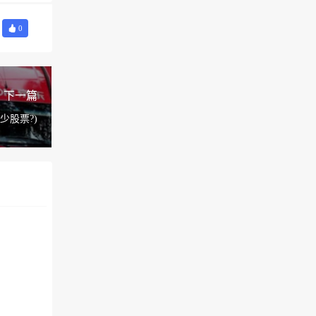
0
下一篇
少股票?)