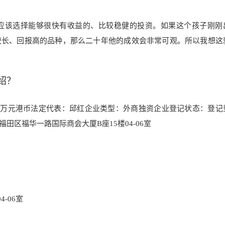
应该选择能够很快有收益的、比较稳健的投资。如果这个孩子刚刚
较长、回报高的品种，那么二十年他的成效会非常可观。所以我想这
绍？
0万元港
币法定代表：邱红企
业类型：外商独资企业登
记状态：登记
福田区福华一路国际商会大厦B座15楼04-06室
-06室