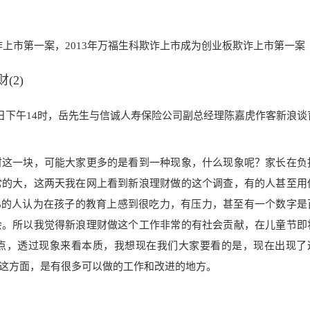
诈上市第一
案，2013年万福生科欺
诈上市成为创业板欺诈上市第一案
(2)
日下午14时，岳先生与信诚人寿保险公司副总经理陈嘉虎作客新浪谈
财这一块，可能大家更多的是看到一种现象，什么现象呢？家长在负
常的大，这两天我在网上看到新浪理财做的这个调查，有的人甚至用
3%的人认为在孩子的教育上感到很吃力，有压力，甚至有一个数字是
会。所以我觉得新浪理财做这个工作非常的有社会贡献，在儿童节即
点，透过现象来看本质，我想现在我们大家要看的是，现在出现了
这方面，是有很多可以做的工作和改进的地方。