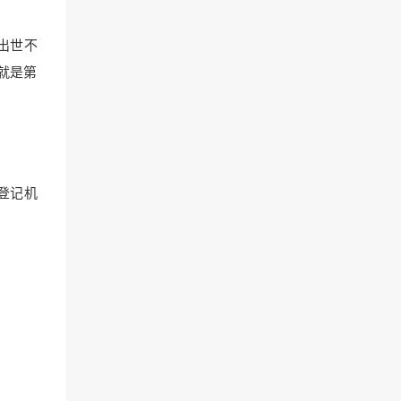
出世不
就是第
登记机