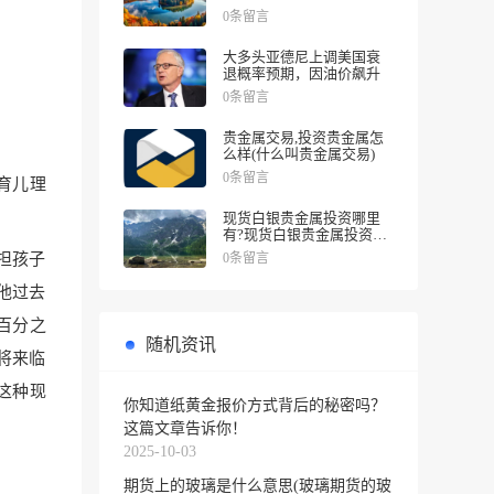
涨幅
0条留言
大多头亚德尼上调美国衰
退概率预期，因油价飙升
0条留言
贵金属交易,投资贵金属怎
么样(什么叫贵金属交易)
0条留言
育儿理
现货白银贵金属投资哪里
有?现货白银贵金属投资被
诱导投资亏损
0条留言
担孩子
他过去
百分之
随机资讯
将来临
这种现
你知道纸黄金报价方式背后的秘密吗？
这篇文章告诉你！
2025-10-03
期货上的玻璃是什么意思(玻璃期货的玻