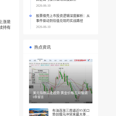
2026-06-10
股票借壳上市投资逻辑深度解析：从
事件驱动到估值兑现的实战路径
上涨是
2026-06-10
续持有
热点资讯
美元指数高走趋势 黄金价格区间慢调
0条留言
布油连涨三周逼近95关口
势创俄乌冲突来最大季度