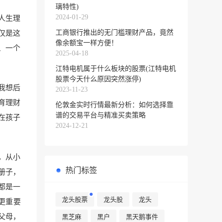
璃特性)
2024-01-29
人生理
工商银行推出的无门槛理财产品，竟然
仅是这
像余额宝一样方便！
、一个
2025-04-18
江特电机属于什么板块的股票(江特电机
股票今天什么原因突然涨停)
我想后
2023-11-23
育理财
伦敦金实时行情最新分析：如何选择靠
谱的交易平台与精准买卖策略
在孩子
2024-12-21
，从小
热门标签
册子，
都是一
龙头股票
龙头股
龙头
更重要
父母，
黑芝麻
黑户
黑天鹅事件