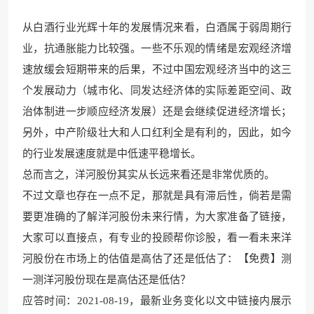
从白酒行业光辉十年的发展情况来看，白酒属于弱周
期行
业，抗通胀能力比较强。一些
不乐观的情绪是宏观经济增
速放缓会短期带来的后果，不过中国宏观经济当中的这三
个发展动力（城市化、同发达经济体的实际差距空间、政
治体制进一步顺应经济发展）还是会继续促进经济增长；
另外，中产阶级壮大和人口红利全是有利的，因此，如今
的行业发展速度就是中低速平
稳增长。
总而言之，洋河股份其实从长远来看还是非常优质的。
不过文章也存在一点不足，那就是具有滞后
性，倘若是需
要更准确的
了解洋河股份未来行情，为大家准备了链接，
大家可以直接点，有专业的投顾帮你诊股，看一看未来洋
河股份在市场上的估值是高估了还是低估了：【免费】测
一测洋河股份
现在是高估还是低估？
应答时间：2021-08-19，最新业务变化以文中链接内展示