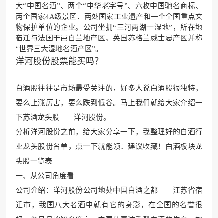
大“中国名酒”、两个“中华老字号”、六枚中国驰名商标、
两个国家4A级景区、两处国家工业遗产和一个全国重点文
物保护单位的企业。公司坐拥“三河两湖一湿地”，所在地
宿迁与法国干邑白兰地产区、英国苏格兰威士忌产区并称
“世界三大湿地名酒产区”。
洋河股份股票能买吗？
白酒股往往是
市场最受关注的，好多人
说白酒股很独特，
要么上涨厉害，要么跌到低谷。马上我们就给大家介绍一
下苏酒龙头股——洋河股份。
分析洋河股份之前，给大家分享一下，我整理好的白酒行
业龙头股
份名单，点一下就能领：建议收藏
！白酒板块龙
头股一览表
一、从公
司角度看
公司介绍：洋河股份公司地处中国白酒之都——江苏省宿
迁
市，我国八大名酒中就有
它的身影，在全国的名誉很