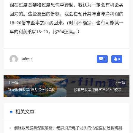
徊在过度贪婪和过度恐慌中徘徊，我认为一定会有机会买
回来的。这些卖出的份额，我会在预计某年当年净利润的
18~20倍市盈率之间买回来。(时间不确定，也有可能某一
年的利润乘以18~20，比204还高。）
admin
0
0
上一篇
下一篇
锦龙股份股票(锦龙股份股票历史)
欧菲光股票还能买不2021?欧菲光
(锦龙股份股票为什么这样跌)
股票是什么板
相关文章
创维数码股票深度解析：老牌消费电子龙头的估值重估逻辑研判