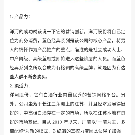
1. 产品力：
洋河的成功就该说一
下它的营销创新。洋河股份将自
己定
位为商务消费，蓝色经典
系列是该公司的核心产
品，将男
人的情怀作为产品推广的重点，瞄准的是社会成功人士、
中产阶级、高级蓝领或即将进入这些阶层的人员。
而蓝色
经典系列之所以会成
为有格调的高级品
牌，就是因为有这
些人
群不断去购买。
2. 渠道力
：
洋河股份，它有白酒行业内最优秀
的营销网络平台。另
外，公司坐落于长江三角洲上的江苏，并且经济
发展得挺
好的，中高档白酒存在
一定的市场，所以在江苏本地有良
好的市场基础。自从 2019 年以来，厂商以"一商为主，多
商配称"为新的模式，对终端的掌控力度因此获得了加强，