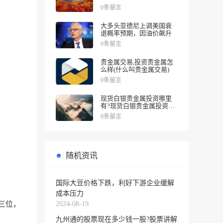
涨幅
0条留言
大多头亚德尼上调美国衰
退概率预期，因油价飙升
0条留言
贵金属交易,投资贵金属怎
么样(什么叫贵金属交易)
0条留言
现货白银贵金属投资哪里
有?现货白银贵金属投资被
诱导投资亏损
0条留言
随机资讯
国际大豆价格下跌，利好下游企业缓解
成本压力
2024-08-19
三位，
九州通的股票现在多少钱一股?股票讲解