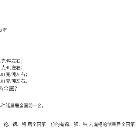
02室
1克/吨左右；
1克/吨左右；
01克/吨左右；
01克/吨左右。
色金属？
54种储量居全国前十名。
、铊、锶、铅;居全国第二位的有锡、铟、铂;云南铜的储量居全国第