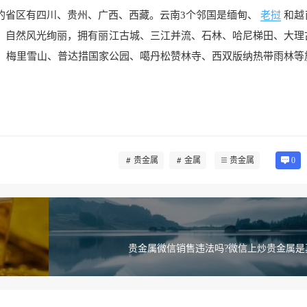
的省区有四川、贵州、广西、西藏。云南3个邻国是缅甸、
老挝
和越
，自然风光绚丽，拥有丽江古城、三江并流、石林、哈尼梯田、大理
、梅里雪山、普达措国家公园、噶丹松赞林寺、西双版纳热带雨林等
贵金属
金属
贵金属
0
贵金属微信销售违法吗?微信上炒贵金属是