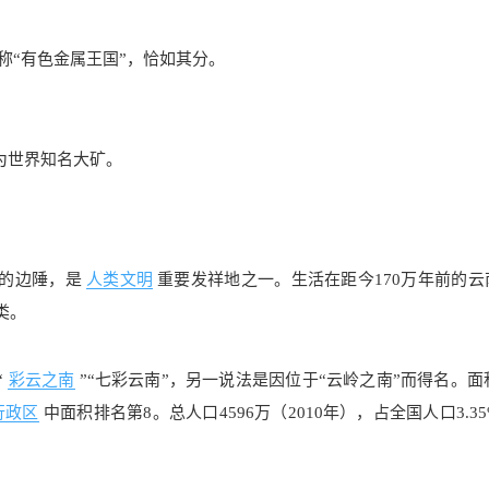
称“有色金属王国”，恰如其分。
为世界知名大矿。
的边陲，是
人类文明
重要发祥地之一。生活在距今170万年前的云
类。
“
彩云之南
”“七彩云南”，另一说法是因位于“云岭之南”而得名。面
行政区
中面积排名第8。总人口4596万（2010年），占全国人口3.3