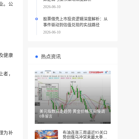
业。公
2026-06-10
股票借壳上市投资逻辑深度解析：从
事件驱动到估值兑现的实战路径
2026-06-10
及健康
热点资讯
上者，
美元指数高走趋势 黄金价格区间慢调
0条留言
布油连涨三周逼近95关口
理为
补
势创俄乌冲突来最大季度