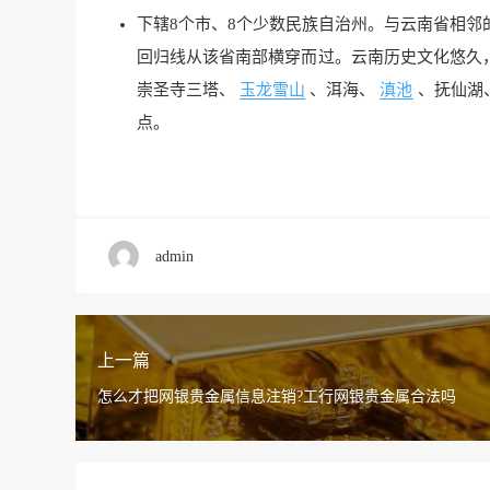
下辖8个市、8个少数民族自治州。与云南省相邻
回归线从该省南部横穿而过。云南历史文化悠久
崇圣寺三塔、
玉龙雪山
、洱海、
滇池
、抚仙湖
点。
admin
上一篇
怎么才把网银贵金属信息注销?工行网银贵金属合法吗