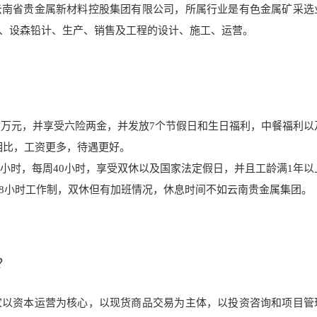
云南省贵金属
新材料控股集团有限公司，所属
行业是有色金属矿采选
、设森铅计、生产、销售及工程的设计、施工、
运营。
2万元，并享受六险两金，并发放
7个节假日和生日福利，中餐福利
以
月相比，工资更多，待遇更好。
小时，每周40小时，享受双休以及国家法定
假日，并且工龄满1年以
8小时工作制，双休但有加班情况，休息时间不如云南贵金属集团。
？
家以资本运营为核心，以现货商品交易为主体，以投资咨询和项目管