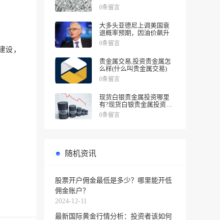
涨幅
0条留言
大多头亚德尼上调美国衰
退概率预期，因油价飙升
。
0条留言
建设，
贵金属交易,投资贵金属怎
么样(什么叫贵金属交易)
0条留言
现货白银贵金属投资哪里
有?现货白银贵金属投资被
诱导投资亏损
0条留言
随机资讯
股票开户佣金最低是多少？哪里能开低
佣金账户？
2024-12-11
最新国际黄金行情分析：投资者该如何