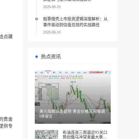
2026-06-10
股票借壳上市投资逻辑深度解析：从
事件驱动到估值兑现的实战路径
2026-06-10
给点建
热点资讯
美元指数高走趋势 黄金价格区间慢调
0条留言
的贵金
提供专
布油连涨三周逼近95关口
势创俄乌冲突来最大季度