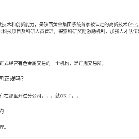
发技术和创新能力，是陕西黄金集团系统首家被认定的高新技术企业
化科技项目及科研人员管理，探索科研奖励激励机制，加强人才队伍
正式经营有色金属交易的
一个机构，是正规交易所。
公司正规吗？
有在那里开过分公司，，，就O
K了，，
约
理。