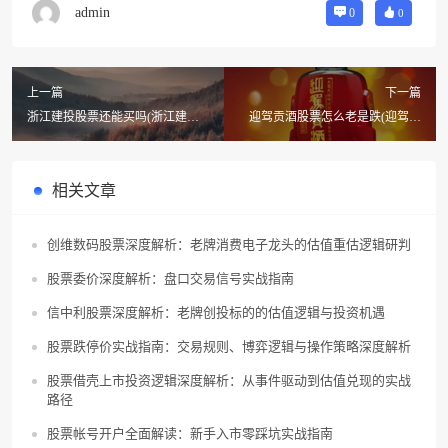
admin
0
0
上一篇
下一篇
浙江建投股票还能买吗(浙江建投
迎驾贡酒股票怎么老是跌(迎驾贡
股票代码)
酒股票平仓是什么意思)
相关文章
创维数码股票深度解析：老牌消费电子龙头的估值重估逻辑研判
股票委价深度解析：盘口交易信号实战指南
信中利股票深度解析：老牌创投标的的估值逻辑与投资机遇
股票跌停价实战指南：交易规则、博弈逻辑与操作策略深度解析
股票借壳上市投资逻辑深度解析：从事件驱动到估值兑现的实战
路径
股票帐号开户全面解读：新手入市零踩坑实战指南