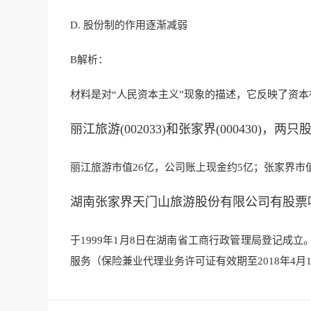
D. 股份制的作用逐渐减弱
B
解析：
材料是对“人民
资本主义”现象的描
述，它反映了资本
丽江旅游(002033)和张家界(000430)，
丽江旅游市值26亿，公司账上现金约5亿；张
家界市
湖南张家界天门山旅游股份有限公司有股票
于1999年1月8日在湖南省工商行政
管理局登记成立
服务（保险兼业代理业务许可证有效期至2018年4月