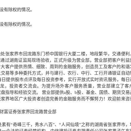
没
有除权的情况。
没有除权的情况。
处张家界市回龙路东门桥中国银行大厦二楼，地段繁华，交通便利
08年底通过湖南证监局现场验收，正式升级为营业部。营业部把客户利益
广大客户提供热情、细致、周到的金融服务，创造员工及客户的和谐
上交易等多种委托方式，并与建行、农行、中行、工行开通银证自动
每日提供股市点评及每日投资参考，实行开放式实时资讯服务，每日
龙，投资者交流会。为提升场外客户服务质量，营业部建立了客户
)专人及时进行实盘指导和经验交流。 营业部提供a股、b股、基金、国债、期货交
张家界地区广大投资者创造完善的金融服务而不懈努力！欢迎前来咨
财富证券张家界回龙路营业部
素有“奇峰三千，秀水八百”、“人间仙境”之称的湖南省张家界市，