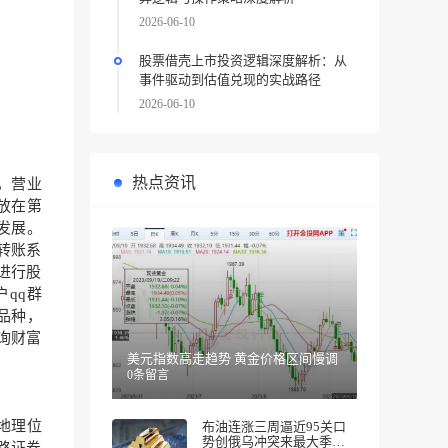
2026-06-10
股票借壳上市投资逻辑深度解析：从
事件驱动到估值兑现的实战路径
2026-06-10
热点资讯
，营业
放在第
发展。
转账系
进行股
qq群
易品种，
询财富
美元指数高走趋势 黄金价格区间慢调
0条留言
地理位
布油连涨三周逼近95关口
势创俄乌冲突来最大季度