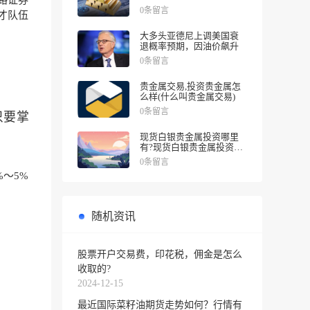
路证券
涨幅
0条留言
才队伍
大多头亚德尼上调美国衰
退概率预期，因油价飙升
0条留言
贵金属交易,投资贵金属怎
么样(什么叫贵金属交易)
0条留言
只要掌
现货白银贵金属投资哪里
有?现货白银贵金属投资被
诱导投资亏损
0条留言
%～5%
随机资讯
股票开户交易费，印花税，佣金是怎么
收取的?
2024-12-15
最近国际菜籽油期货走势如何？行情有