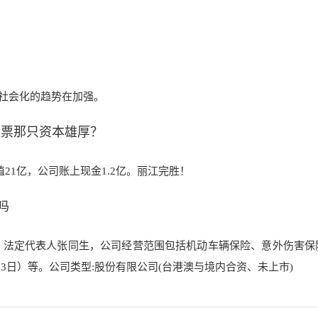
社会化的趋势在加强。
两只股票那只资本雄厚？
值21亿，公司账上现金1
.2亿。丽江完胜！
吗
。法定代表人张
同生，公司经营范围包括机动车辆保险、意外伤害保
1
3日）等。公司类
型:股份有限公司
(台港澳与境内合资、
未上市)