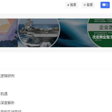
股票
股票
0
农发种业属
估逻辑研判
资机遇
略深度解析
兑现的实战路径