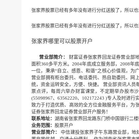
张家界股票已经有多年没有进行分红
送股了，所以也
张家界股票已经有多年没有进行分红送股了，所以
也
张家界哪里可以股票开户
营业部简介：
财富证券张家界回龙证券营业部地
面积360多平方米。2004年底成立服务部，20
一位，秉承“自立、感恩、和谐”之核心价值观，为
营业部拥有柜台委托、电话委托、热自助委托、网
统，资金运转安全，方便、快捷。 营业部资讯人员
票点评，每周六举办财富课堂，不定期举办股市沙
(55098967、63562220、102172243 
致力于打造优质、高效的全方位金融服务平台，为
证券张家界回龙证券营业部开户服务！
联系地址：
湖南省张家界回龙路东门桥中国银行二楼
业务范围：
股票开户
营业部简介：
中信建投张家界子午东路营业部，地处