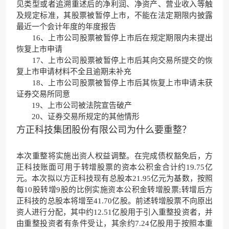
见类型或者追溯重述后的净利润、净资产、营业收入等触
及规定标准，其股票被暂停上市，不能在法定期限内披露
最近一个会计年度的年度报告
16、上市公司股票被暂停上市后在规定期限内未提出
恢复上市申请
17、上市公司股票被暂停上市后其向交易所提交的恢
复上市申请材料不全且逾期未补充
18、上市公司股票被暂停上市后其恢复上市申请未获
证券交易所同意
19、上市公司被法院宣告破产
20、证券交易所规定的其他情形
方正科技集团股份有限公司为什么要重整？
本次重整将实施出资人权益调整。在完成债权豁免后，方
正科技账面可用于转增股票的资本公积金合计约19.75亿
元。本次拟以方正科技现有总股本21.95亿元为基数，按照
每10股转增9股的比例实施资本公积金转增股票;转增后方
正科技的总股本将增至41.70亿股。前述转增股票不向原出
资人进行分配，其中约12.51亿股用于引入重整投资者，并
由重整投资者有条件受让，其余约7.24亿股用于按照本重