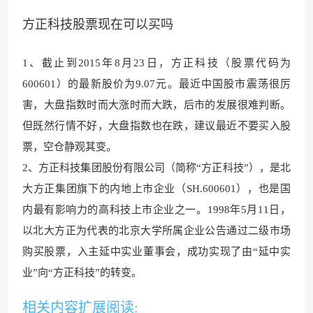
方正科技股票现在可以买吗
1、截止
到2015年8月23日，方
正科技（股票代码为
600601）的最新股价为9.07
元。最近中国股市
震荡很厉
害，大盘指数时而大涨时而大跌，后市的发展很难判断。
但既然行情不好，大盘指数也在跌，建议最近不要买入股
票，空仓静观其变。
2、方正科技集团股份有限公司
（简称“方正科技”），是
北
大方正集团旗下的内地上市企业（SH.600601），也是国
内最有影响力的高科技上市企业之一。1998年5月11日，
以北大方正为代表的北京大学所属企业公告通过二级市场
购买股票，入主延中实
业董事会，成功实现了由
“延中实
业”向“方正
科技”的转变。
相关内容扩展阅读: