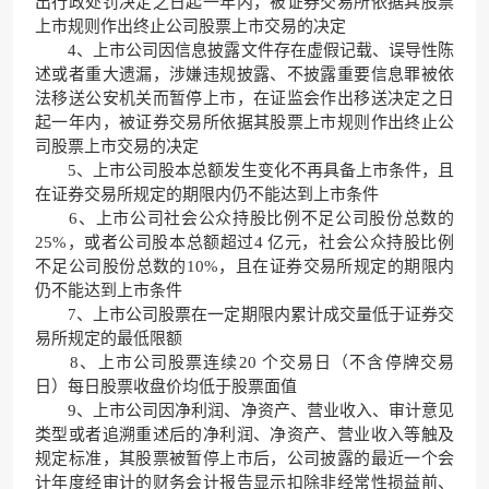
出行政处罚决定之日起一年内，被证券交易所依据其股票
上市规则作出终止公司股票上市交易的决定
4、上市公司因信息披露文件存在虚假记载、误导性陈
述或者重大遗漏，涉嫌违规披露、不披露重要信息罪被依
法移送公安机关而暂停上市，在证监会作出移送决定之日
起一年内，被证券交易所依据其股票上市规则作出终止公
司股票上市交易的决定
5、上市公司股本总额发生变化不再具备上市条件，且
在证券交易所规定的期限内仍不能达到上市条件
6、上市公司社会公众持股比例不足公司股份总数的
25%，或者公司股本总额超过4 亿元，社会公众持股比例
不足公司股份总数的10%，且在证券交易所规定的期限内
仍不能达到上市条件
7、上市公司股票在一定期限内累计成交量低于证券交
易所规定的最低限额
8、上市公司股票连续20 个交易日（不含停牌交易
日）每日股票收盘价均低于股票面值
9、上市公司因净利润、净资产、营业收入、审计意见
类型或者追溯重述后的净利润、净资产、营业收入等触及
规定标准，其股票被暂停上市后，公司披露的最近一个会
计年度经审计的财务会计报告显示扣除非经常性损益前、