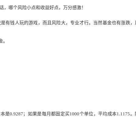
话，哪个风险小点和收益好点，万分感激！
说是有钱人玩的游
戏，而且风险大，专业才行。当然
基金也有涨跌，
金。
是0.92
87；如果是每月都固定买
1000个单位，平均成本1.1175