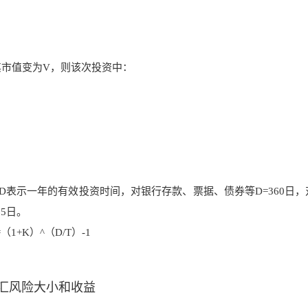
市值变为V，则该次投资中：
表示一年的有效投资时间，对银行存款、票据、债券等D=360日，
65日。
+K）^（D/T）-1
汇风险大小和收益