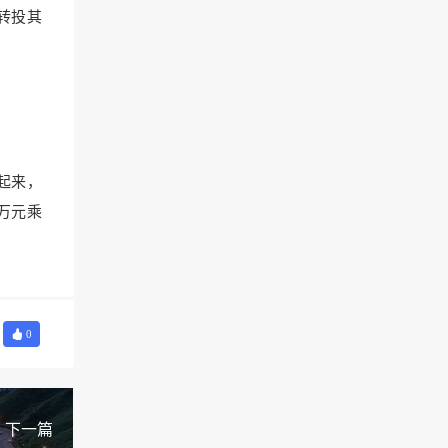
转投其
起来，
万元乘
0
下一篇