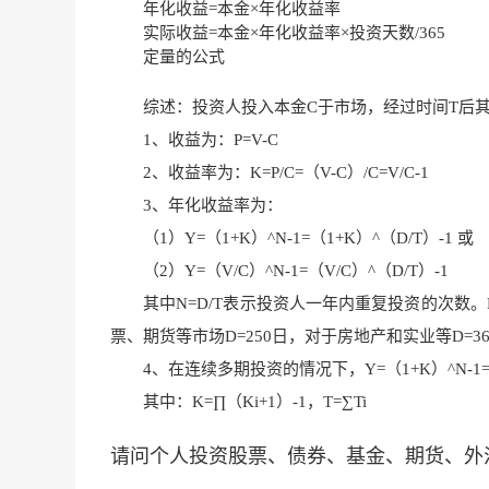
年化收益=本金×年化收益率
实际收益=本金×年化收益率×投资天数/365
定量的公式
综述：投资人投入本金C于市场，经过时间T后其
1、收益为：P=V-C
2、收益率为：K=P/C=（V-C）/C=V/C-1
3、年化收益率为：
（1）Y=（1+K）^N-1=（1+K）^（D/T）-1 或
（2）Y=（V/C）^N-1=（V/C）^（D/T）-1
其中N=D/T表示投资人一年内重复投资的次数。D
票、期货等市场D=250日，对于房地产和实业等D=3
4、在连续多期投资的情况下，Y=（1+K）^N-1=（1
其中：K=∏（Ki+1）-1，T=∑Ti
请问个人投资股票、债券、基金、期货、外