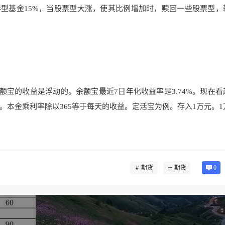
型基金15%，当股
票型大涨，使其比例增加时，
赎回一些股票型，
余额宝的收益是浮动的。余额宝最近
7日年化收益率是3.74%。现
在看
。本金乘利率除以36
5等于每天的收益。定活宝为
例。存入1万元。1
期货
期货
0