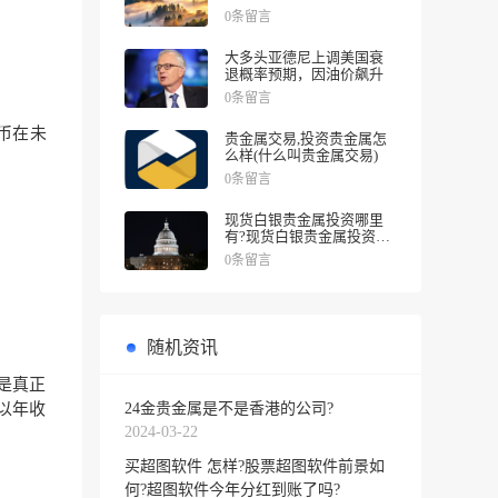
涨幅
0条留言
大多头亚德尼上调美国衰
退概率预期，因油价飙升
0条留言
币在未
贵金属交易,投资贵金属怎
么样(什么叫贵金属交易)
0条留言
现货白银贵金属投资哪里
有?现货白银贵金属投资被
诱导投资亏损
0条留言
随机资讯
是真正
24金贵金属是不是香港的公司?
以年收
2024-03-22
买超图软件 怎样?股票超图软件前景如
何?超图软件今年分红到账了吗?