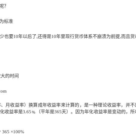
呢？
为标准
也要10年以后了,还得是10年里现行货币体系不崩溃为前提,而且货
做大的时间
com
、月收益率）换算成年收益率来计算的，是一种理论收益率，并不
收益率是3.65﹪（平年是365天）。因为年化收益率是变动的，所
65 ×100%