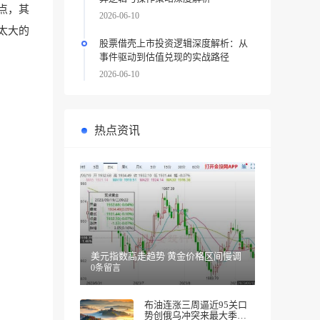
0点，其
2026-06-10
动太大的
股票借壳上市投资逻辑深度解析：从
事件驱动到估值兑现的实战路径
2026-06-10
热点资讯
美元指数高走趋势 黄金价格区间慢调
0条留言
布油连涨三周逼近95关口
势创俄乌冲突来最大季度