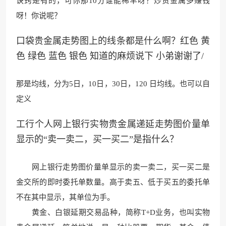
诀窍是有的，可你那10分谁能
稀罕呀？炒贵金属
多赚钱
呀！你说呢
？
口袋贵金属走势图上的线条都是什么啊？红色 黄
色 绿色 蓝色 银色 知道的麻烦说下 小弟谢谢了/
那是均线，分为5日，
10日，30日，120
日均线。也可以自
定义
工行个人网上银行实物贵金属递延走势图价量单
显示的“卖一卖二，买一买二”是指什么？
网上银行走势图价量单显示的卖一卖二
，买一买二是
金交所的即时委托
单数量。高于卖五、低于买五的委托单
不在其中显示，其单位为手。
黄金、白银延期交易品种，简称T+D业务，也叫实物