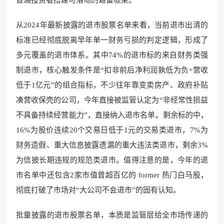
从2024年最新披露的退市股票名单来看，当前退市出清的
标准已经彻底脱离早年单一财务亏损的判定逻辑，形成了
多元覆盖的退市体系。其中74%的退市标的来自财务类强
制退市，核心触发条件是“扣非前后净利润孰低为负+营收
低于1亿元”的组合指标，不少往年靠变卖房产、政府补贴
凑营收保壳的公司，今年直接被监管认定为“非经常性损益
不具备持续经营能力”，直接纳入退市名单。剩余标的中，
16%为股价连续20个交易日低于1元的交易类退市，7%为
财务造假、重大信息披露遗漏的重大违法类退市，剩余3%
为信披长期违规的规范类退市。值得注意的是，今年的退
市名单中还包含2家市值曾超百亿的 former 热门白马股，
彻底打破了市场对“大公司不会退市”的固有认知。
批量披露的退市股票名单，本质是监管层给全市场传递的