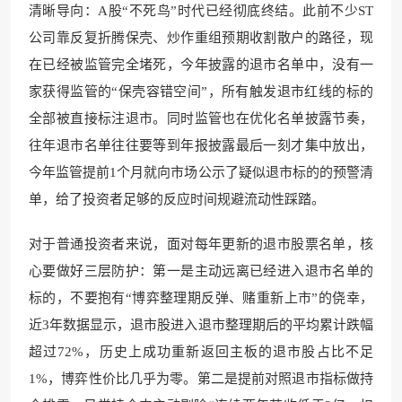
清晰导向：A股“不死鸟”时代已经彻底终结。此前不少ST
公司靠反复折腾保壳、炒作重组预期收割散户的路径，现
在已经被监管完全堵死，今年披露的退市名单中，没有一
家获得监管的“保壳容错空间”，所有触发退市红线的标的
全部被直接标注退市。同时监管也在优化名单披露节奏，
往年退市名单往往要等到年报披露最后一刻才集中放出，
今年监管提前1个月就向市场公示了疑似退市标的的预警清
单，给了投资者足够的反应时间规避流动性踩踏。
对于普通投资者来说，面对每年更新的退市股票名单，核
心要做好三层防护：第一是主动远离已经进入退市名单的
标的，不要抱有“博弈整理期反弹、赌重新上市”的侥幸，
近3年数据显示，退市股进入退市整理期后的平均累计跌幅
超过72%，历史上成功重新返回主板的退市股占比不足
1%，博弈性价比几乎为零。第二是提前对照退市指标做持