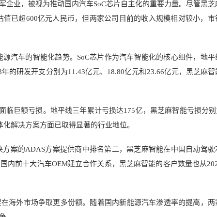
军企业，被视为推动国内汽车SoC芯片自主化的重要力量。尽管黑芝
估值已超600亿元人民币，但两家公司目前的收入规模相对较小，市
于新能源汽车的智能化趋势。SoC芯片作为汽车智能化的核心组件，地平
年的研发开支分别为11.43亿元、18.80亿元和23.66亿元，黑芝麻
面临巨额亏损。地平线三年累计亏损达175亿，黑芝麻智能亏损分别为9
一体化解决方案方面已取得显著的行业地位。
决方案的ADAS方案提供商中排名第二，黑芝麻智能在中国自动驾驶
内前十大汽车OEM建立合作关系，黑芝麻智能的客户数量也从202
要在海外市场争取更多份额。随着国内新能源汽车渗透率的提高，两