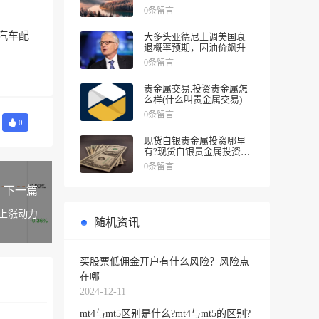
涨幅
0条留言
汽车配
大多头亚德尼上调美国衰
退概率预期，因油价飙升
0条留言
贵金属交易,投资贵金属怎
么样(什么叫贵金属交易)
0条留言
0
现货白银贵金属投资哪里
有?现货白银贵金属投资被
诱导投资亏损
0条留言
下一篇
上涨动力
随机资讯
买股票低佣金开户有什么风险？风险点
在哪
2024-12-11
mt4与mt5区别是什么?mt4与mt5的区别?