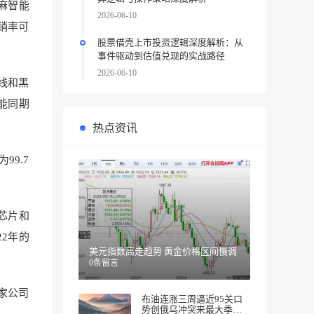
麻智能
2026-06-10
销率可
股票借壳上市投资逻辑深度解析：从
事件驱动到估值兑现的实战路径
2026-06-10
线和黑
智能同期
热点资讯
9.7
芯片和
2年的
美元指数高走趋势 黄金价格区间慢调
0条留言
家公司
布油连涨三周逼近95关口
势创俄乌冲突来最大季度