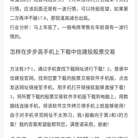
行情。应该后面还是有一波行情，可以持股观望，如果
第
二次再冲不破17.8，那
就逢高减仓出局。
行业分析：马上年底了，一
般电商零售在年前是有一波
行
情的。
怎样在步步高手机上下载中信建投股票交易
方法有3个1，通过手机查找下载网址进行下载！2，登录中
信建投官
网，找到您要下载的股
票交易软件手机版，点击
发送网址链接至手机
，用手机打开链接就能
够直接下载！
3，将所要下载的股
票交易软件手机版下
载到电脑上，用数
据线连接手机，将该软件文件拷贝得手机上就能够使
用！
由于对手机寻觅网址不
太熟习，我1般偏向于第2和3的方
案！我的答案希望能帮到您，满意请采用，谢谢！