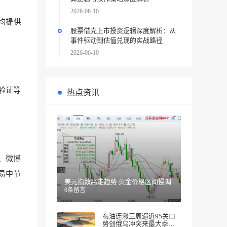
2026-06-10
均提供
股票借壳上市投资逻辑深度解析：从
事件驱动到估值兑现的实战路径
2026-06-10
验证等
热点资讯
、微博
易中节
美元指数高走趋势 黄金价格区间慢调
0条留言
布油连涨三周逼近95关口
势创俄乌冲突来最大季度