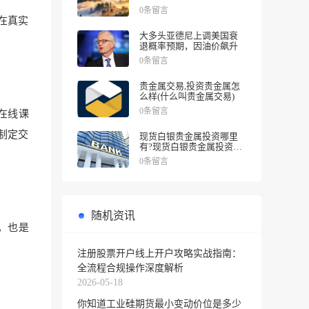
涨幅
0条留言
在真实
大多头亚德尼上调美国衰
退概率预期，因油价飙升
0条留言
贵金属交易,投资贵金属怎
么样(什么叫贵金属交易)
0条留言
在线课
制定交
现货白银贵金属投资哪里
有?现货白银贵金属投资被
诱导投资亏损
0条留言
随机资讯
，也是
注册股票开户线上开户攻略实战指南：
全流程合规操作深度解析
2026-05-18
你知道工业硅期货最小变动价位是多少