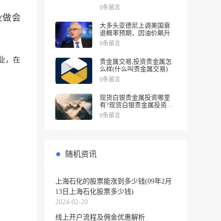
涨幅
0条留言
业做会
大多头亚德尼上调美国衰
退概率预期，因油价飙升
0条留言
业，在
贵金属交易,投资贵金属怎
么样(什么叫贵金属交易)
0条留言
现货白银贵金属投资哪里
有?现货白银贵金属投资被
诱导投资亏损
0条留言
随机资讯
上海石化的股票能涨到多少钱(09年2月
13日上海石化股票多少钱)
2024-02-20
线上开户流程及佣金优惠解析