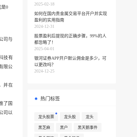
2025-02-18
是0
如何在国内贵金属交易平台开户并实现
盈利的实用指南
2024-12-31
股票盈利后提现的正确步骤，99%的人
公司与
都忽略了！
2025-04-01
科技有
银河证券APP开户默认佣金是多少，可
以更改吗？
有限公
2024-12-25
，并在
热门标签
核准了国
公司以
龙头股票
龙头股
龙头
黑芝麻
黑户
黑天鹅事件