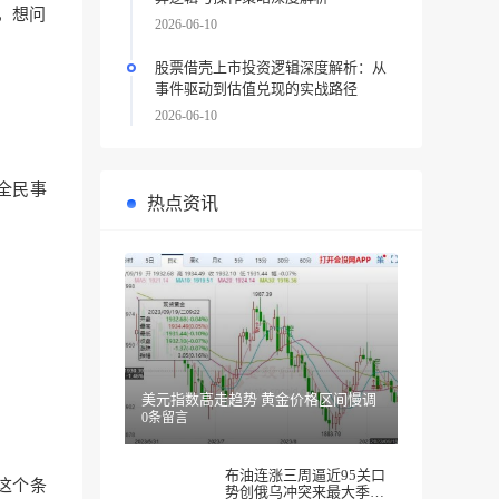
，想问
2026-06-10
股票借壳上市投资逻辑深度解析：从
事件驱动到估值兑现的实战路径
2026-06-10
全民事
热点资讯
美元指数高走趋势 黄金价格区间慢调
0条留言
布油连涨三周逼近95关口
这个条
势创俄乌冲突来最大季度