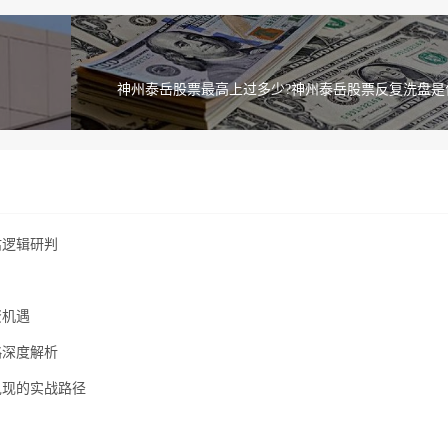
神州泰岳股票最高上过多少?神州泰岳股票反复洗盘是
估逻辑研判
资机遇
略深度解析
兑现的实战路径