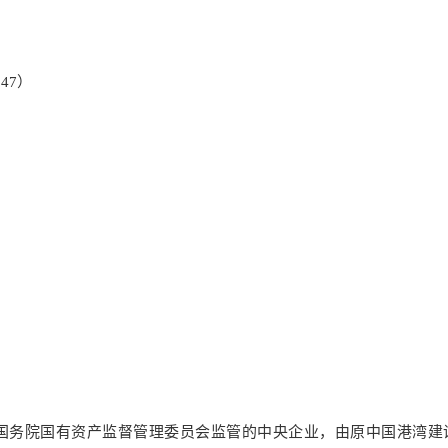
47）
）
）
）
）
是国务院国有资产监督管理委员会监管的中央企业，由原中国港湾建