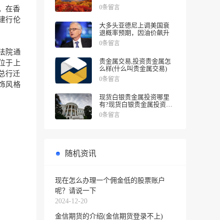
涨幅
0条留言
。在香
建行伦
大多头亚德尼上调美国衰
退概率预期，因油价飙升
0条留言
法院通
贵金属交易,投资贵金属怎
位于上
么样(什么叫贵金属交易)
总行迁
0条留言
饰风格
现货白银贵金属投资哪里
有?现货白银贵金属投资被
诱导投资亏损
0条留言
随机资讯
现在怎么办理一个佣金低的股票账户
呢？请说一下
2024-12-20
金信期货的介绍(金信期货登录不上)