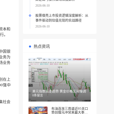
2026-06-10
股票借壳上市投资逻辑深度解析：从
事件驱动到估值兑现的实战路径
2026-06-10
资本和
行。
热点资讯
中国银
业务为
场业务
别在上
0强中
美元指数高走趋势 黄金价格区间慢调
0条留言
集社会
布油连涨三周逼近95关口
势创俄乌冲突来最大季度