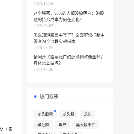
2023-11-20
这个秘密，95%的人都没搞明白：港股
通的持仓成本为何在变化？
2025-06-05
怎么知道股票中签了？全面解读打新中
签查询全流程实战指南
2026-05-25
请问开了股票账户的还能调整佣金吗？
具体怎么做呢？
2024-12-20
热门标签
龙头股票
龙头股
龙头
黑芝麻
黑户
黑天鹅事件
设（集