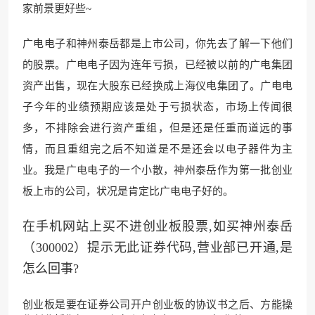
家前景更好些~
广电电子和神州泰岳都是上
市公司，你先去了解一下他们
的股票。广电电子因为连年亏损，
已经被以前的广电集团
资
产出售，现在大股东已经换成上海仪电集团了。广电电
子今年的业绩预期应该是处于亏损状态，市场上传闻很
多，不排除会进行资产重组，但是还是任重而道远的事
情，而且重组完之后不知道是不是还会以电子器件为主
业。我是广
电电子的一个小散，神州泰岳作
为第一批创业
板上
市的公司，状况是肯定比广电
电子好的。
在手机网站上买不进创业板股票,如买神州泰岳
（300002）提示无此证券代码,营业部已开通,是
怎么回事?
创业板是要在证券公司开户创业板的协议书之后、方能操