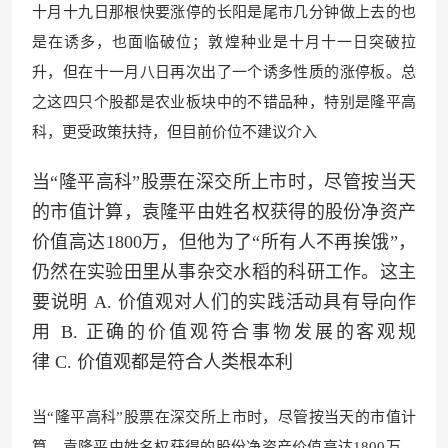
十月十九日那根快要涨停的长阳是尾市几分钟做上去的也
是在诱多
，也面临破位；敦煌种业
是十月十一日突破拉
升，但在十一月八日再次出了一个诱多性质的涨停板。总
之这四只个股都是农业板块中的不错品种，特别是隆平高
科，更受政策扶持，但目前价位不建议介入
当“隆平高科”股票在深交所上市时，尽管按当天
的市值计算，袁隆平由姓名权获得的股份净资产
价值高达1800万，但他为了“所有人不再挨饿”，
仍然在实验田里从事杂交水稻的科研工作。这主
要说明 A. 价值观对人们的实践活动具有导向作
用 B. 正确的价值观符合事物发展的客观规
律 C. 价值观都是符合人类根本利
当“隆平高科”股票在深交所上市时，尽管按当天的市值计
算，袁隆平由姓名权获得的股份净资产价值高达1800万，