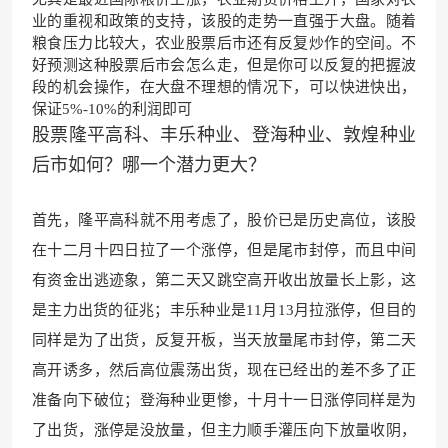
业的重视和政策的支持，该股的走势一直强于大盘。随着
粮食压力比较大，农业股票后市还有反复炒作的空间。不
好预测这种股票后市会怎么走，但是你可以反复的把握波
段的机会操作，在大盘不理想的情况下，可以快进快出，
保证5%-10%的利润即可
股票隆平高科、丰乐种业、登海种业、敦煌种业
后市如何？哪一个潜力更大？
首先，隆平高科就不用考虑了，股价已是历史高位，该股
在十二月十四日拉了一个涨停，但是尾市封停，而
且中间
有资金出逃迹
象，第二天又跳空高开收出
放量长上影，这
是主力出
货的征兆；丰乐种业是11月13月拉涨停，但目的
同样是为了出
货，反复开板，当天放量尾市封
停，第二天
高开诱多，然后高位震荡出货，现在已经出的差不多了正
准
备向下破位；登海种业更惨，十
月十一日涨停同样是为
了出货，涨停是没放量，但主力顺手灌压向下放量收阴，