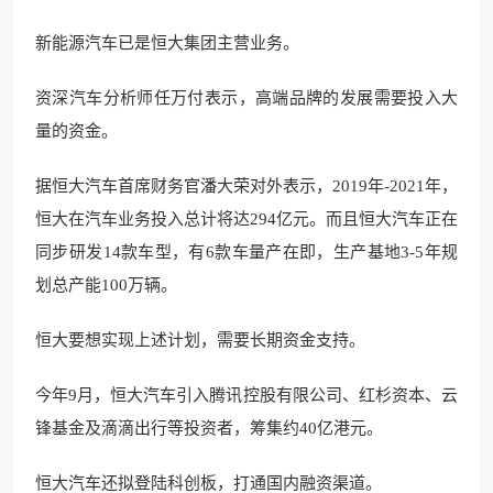
新能源汽车已是恒大集团主营业务。
资深汽车分析师任万付表示，高端品牌的发展需要投入大
量的资金。
据恒大汽车首席财务官潘大荣对外表示，2019年-2021年，
恒大在汽车业务投入总计将达294亿元。而且恒大汽车正在
同步研发14款车型，有6款车量产在即，生产基地3-5年规
划总产能100万辆。
恒大要想实现上述计划，需要长期资金支持。
今年9月，恒大汽车引入腾讯控股有限公司、红杉资本、云
锋基金及滴滴出行等投资者，筹集约40亿港元。
恒大汽车还拟登陆科创板，打通国内融资渠道。