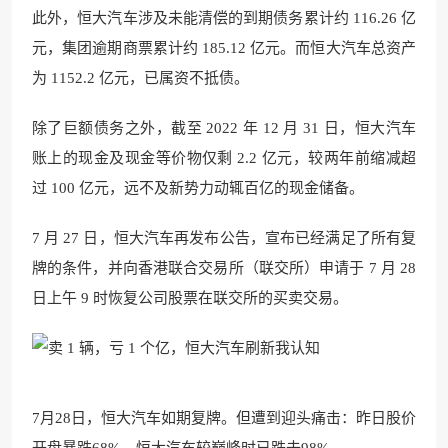
此外，恒大汽车涉及未能清偿的到期债务累计约 116.26 亿
元，集团逾期商票累计约 185.12 亿元。而恒大汽车总资产
为 1152.2 亿元，已属资不抵债。
除了巨额债务之外，截至 2022 年 12 月 31 日，恒大汽车
账上的现金及现金等价物仅剩 2.2 亿元，较两年前缩减超
过 100 亿元，远不及新势力动辄百亿的现金储备。
7 月 27 日，恒大汽车再发布公告，宣布已经满足了所有复
牌的条件，并向香港联合交易所（联交所）申请于 7 月 28
日上午 9 时恢复公司股票在联交所的买卖交易。
7月28日，恒大汽车如期复牌。但遭到迎头痛击：昨日股价
开盘暴跌68%，恒大汽车较巅峰时已跌去98%。