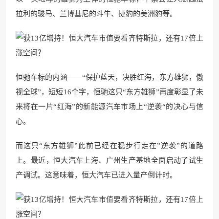
拉利的骏马、兰博基尼的斗牛、捷豹的美洲豹等。
恒驰车标的内涵——“保护蓝天，决胜红海，东方雄狮，傲
视全球”，短短16个字，恒驰这只“东方雄狮”再度彰显了未
来将在一片“红海”的新能源汽车市场上“逆袭“的决心与信
心。
而这只“东方雄狮”此前已经在稳步行走在”逆袭”的道路
上。最近，恒大汽车上海、广州生产基地全面启动了试生
产调试。这意味着，恒大汽车已进入量产倒计时。