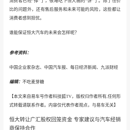
消费者已经“撑”了，很难吃下恒大画的“饼”了。除了性价
比的问题外，还有售后服务和未来可能的风险，这些都让
消费者感到担忧。
谁能保证恒大汽车的未来会怎样呢？
参考资料：
中国企业家杂志、中国汽车报、每日经济新闻、九派财经
编辑：
不吃麦芽糖
【本文来自易车号作者科技狐TV，版权归作者所有,任何形
式转载请联系作者。内容仅代表作者观点，与易车无关】
恒大转让广汇股权回笼资金 专家建议与汽车经销
商保持合作