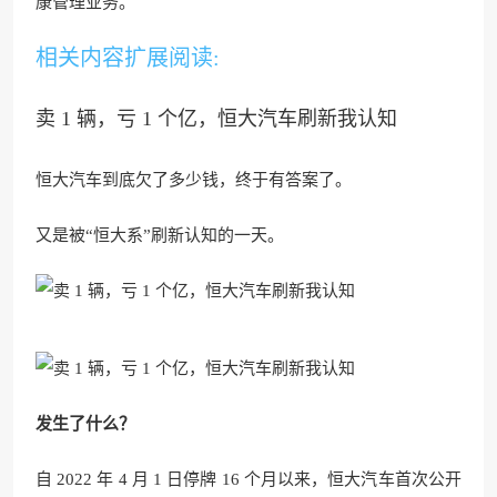
康管理业务。
相关内容扩展阅读:
卖 1 辆，亏 1 个亿，恒大汽车刷新我认知
恒大汽车到底欠了多少钱，终于有答案了。
又是被“恒大系”刷新认知的一天。
发生了什么？
自 2022 年 4 月 1 日停牌 16 个月以来，恒大汽车首次公开