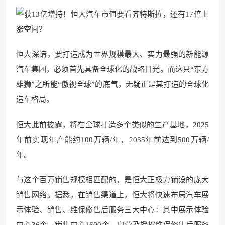
恒大深谙，要打造成为世界规模最大、实力最强的新能源
汽车集团，必须首先具备全球化的战略目光。而这只“东方
雄狮”之所能“傲视全球”的底气，无疑正是其打造的全球化
造车格局。
恒大此前披露，将在全球打造多个类似的生产基地，2025
年前实现年产能约100万辆/年，2035年前达到500万辆/
年。
与这个百万销售规模相匹配的，是恒大正极力铺设的庞大
销售网络。据悉，在销售渠道上，恒大将快速布局汽车展
示体验、销售、维保修售后服务三大中心：其中展示体验
中心36个，销售中心1600个，自营及授权维保修售后服务