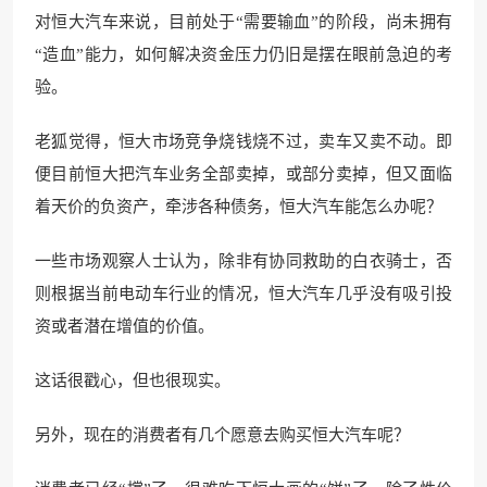
对恒大汽车来说，目前处于“需要输血”的阶段，尚未拥有
“造血”能力，如何解决资金压力仍旧是摆在眼前急迫的考
验。
老狐觉得，恒大市场竞争烧钱烧不过，卖车又卖不动。即
便目前恒大把汽车业务全部卖掉，或部分卖掉，但又面临
着天价的负资产，牵涉各种债务，恒大汽车能怎么办呢？
一些市场观察人士认为，除非有协同救助的白衣骑士，否
则根据当前电动车行业的情况，恒大汽车几乎没有吸引投
资或者潜在增值的价值。
这话很戳心，但也很现实。
另外，现在的消费者有几个愿意去购买恒大汽车呢？