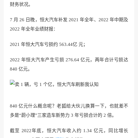
财务状况。
7 月 26 日晚，恒大汽车补发 2021 年全年、2022 年中期及
2022 年全年业绩财报：
2021 年恒大汽车亏损约 563.44亿 元；
2022 年恒大汽车产生亏损 276.64 亿元，两年合计亏损达
840 亿元。
840 亿元什么概念呢？老狐给大伙儿换算一下，也就差不
多是“蔚小理”三家造车新势力 3 年亏损合计的 2 倍。
截至 2022年底，恒大汽车收入约 1.34 亿元，同比增长