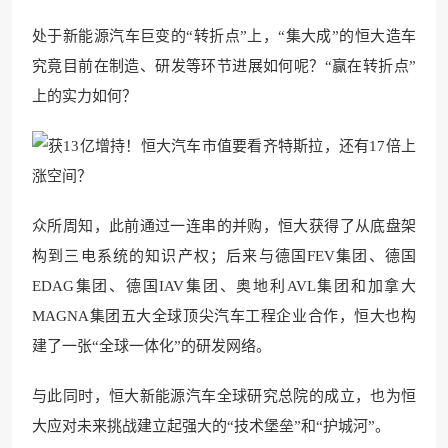
处于新能源汽车巨变的“转折点”上，“集大成”的恒大造车
究竟目前在制造、研发等环节进展如何呢？“赢在转折点”
上的实力如何？
众所周知，此前通过一连串的并购，恒大获得了从底盘架
构到三电系统的知识产权；后来与德国FEV集团、德国
EDAG集团、德国IAV集团、奥地利AVL集团和加拿大
MAGNA集团五大全球顶尖汽车工程企业合作，恒大也构
建了一张“全球一体化”的研发网络。
与此同时，恒大新能源汽车全球研究总院的成立，也为恒
大应对未来挑战建立起强大的“技术堡垒”和“护城河”。