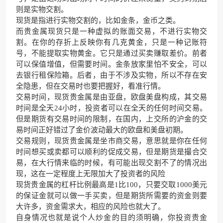
则是实物交割。
现货是指进行实物交割的，比如金条，金币之类。
而贵金属现货只是一种虚拟的账面交易，不进行实物交
割。在你的存折上反映你有几克黄金，只是一种记账符
号，不能提取实物黄金。它只是通过买卖赚取差价。前者
可以保值增值，但需要时间。金条放家里怕不安全，可以
去银行租保险箱。后者，由于不涉及实物，所以不存在安
全隐患，但在交易时也要把握好，看准行情。
交易时间，现货贵金属是由亚盘，欧盘美盘构成，其交易
时间是全天24小时，投资者可以在全天的任何时间交易。
但是期货有交易时间的限制，在国内，上交所的沪金的交
易时间正好错过了金价波动最大的欧盘和美盘初期。
交易规则，现货贵金属是坐市商交易，意思就是你在任何
时间想买或卖都可以顺利的促成交易，但是期货是撮合交
易，在大行情来临的时候，有可能出现交割不了的情况出
现，这在一定程度上无限加大了投资者的风险
现货贵金属的杠杆比例最高是1比100，只要交取1000美元
的保证金就可以做一手买卖，但是期货所需要的资金则要
大许多，资金需求大，相应的风险也就大了。
自身情况也就是说个人炒金的目的须明确，你投资贵金