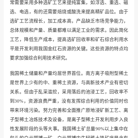
常需要采用多种选矿工艺来提纯富集，如浮选、重选、磁
选、电选，有的还需要焙烧或酸洗来提高精矿品位。由于
选矿工艺流程长，加工成本高，产品缺乏市场竞争能力，
总体规模和产量、质量都难以满足工业的需求。因此简化
工艺，降低生产成本，提高选矿回收率和矿石综合利用水
平是开发利用我国金红石资源的关键。这些资源的特点均
要求加强综合利用技术研究。
我国稀土储量和产量均居世界首位。南方离子吸附型稀土
是世界上少有的中、重稀土资源，与高新技术产业有密切
关系。但由于乱采滥挖，采用落后的池浸工艺，回收率不
到30%，资源浪费严重，没有发挥综合利用的价值同时也
带来环境污染。努力完善和全面推广原地浸矿新工艺、离
子型稀土冶炼技术及设备，是离子型稀土开发利用步入良
性发展阶段的头等大事。我国稀土矿总量90%以上集中在
包头的白云鄂博一矿，白云鄂博内生轻稀土铁矿床是含有