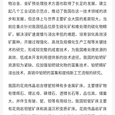
物冶金、金矿预处理技术方面也取得了长足的发展，建立
起几个工业试验示范点，推动了我国在这一技术领域的进
步和发展，但总体上与世界主要矿业大国的差距较大。当
前应重点针对我国低品位原生硫化矿和难处理的硫化物精
矿，解决浸矿速度慢与浸出率低的难题，培育驯化高效浸
矿菌种，开展过程强化、高效及规模化生产工程等关键技
术的研究，形成较完整的成套技术，为我国难处理资源的
高效、低成本开发利用提供新的技术途径。我国的铂钯矿
资源较为紧缺，应加强铂钯硫化物的富集技术、铂钯精矿
浸出技术、高锍中铂钯的富集和提纯新工艺流程的研究。
我国的花岗伟晶岩含锂铌钽稀有多金属矿床，主要锂矿物
有锂辉石、锂云母、磷锂石、透锂长石等，品位高，储量
大，并伴生有铍、铌、钽等有用组分。我国钽铌矿床主要
有花岗岩钽铌矿床和高温沉积变质矿床。花岗伟晶岩矿床