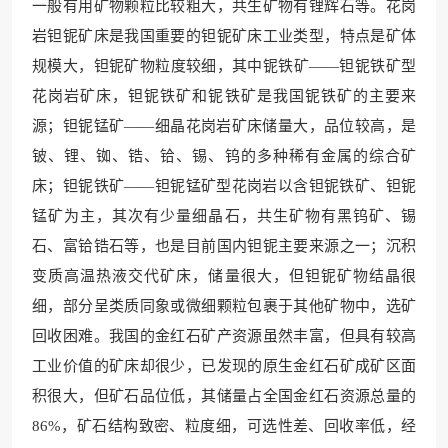
一般有用矿物颗粒比较粗大，共生矿物有锂辉石等。花岗
岩钽铌矿床是我国重要的钽铌矿床工业类型，特点是矿体
规模大，钽铌矿物粒度较细，其中铌铁矿——钽铌铁矿型
花岗岩矿床，钽铌铁矿和铌铁矿是我国铌铁矿的主要来
源；钽铌锰矿——细晶花岗岩矿床储量大，品位较高，是
铍、锂、铷、锆、铪、锡、钨的多种稀有金属的综合矿
床；钽铌铁矿——钽铌锰矿型花岗岩以含钽铌铁矿、钽铌
锰矿为主，其次有少量细晶石，共生矿物有黑钨矿、锡
石、富铪锆石等，也是目前国内钽铌主要来源之一；沉积
变质高温热液交代矿床，储量很大，但钽铌矿物结晶很
细，部分呈类质同象或微细颗粒包裹于其他矿物中，选矿
回收困难。我国的金红石矿产资源虽然丰富，但具有较高
工业价值的矿床却很少，已发现的原生金红石矿成矿区面
积很大，但矿石品位低，其储量占全国金红石资源总量的
86%，矿石结构致密、粒度细，可选性差、回收率低，经