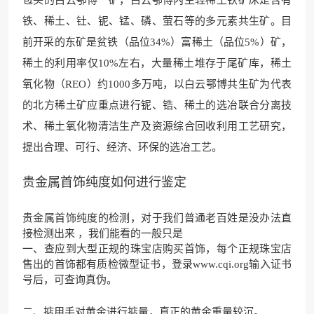
铁、稀土、钍、铌、锰、磷、萤石等的多元素共生矿。目
前开采的东矿是贫铁（品位34%）富稀土（品位5%）矿，
稀土的利用率仅10%左右，大量稀土堆存于尾矿库，稀土
氧化物（REO）约1000多万吨，以白云鄂博共生矿为代表
的北方稀土矿应重点进行铌、锆、稀土的选冶联合分离技
术、稀土氧化物清洁生产及资源综合回收利用工艺研究，
提出合理、可行、经济、环保的选冶工艺。
贵金属首饰纯度如何进行鉴定
贵金属首饰纯度的检测，对于我们普通老百姓是没办法直
接检测出来 ，我们能看的一般只是
一、查应到大型正规的珠宝店购买首饰，每个正规珠宝店
售出的首饰都有质检微型证书，登录
www.cqi.org
输入证书
号后，可查询真伪。
二、掂用手对黄金进行掂量，真正的黄金重量较沉。