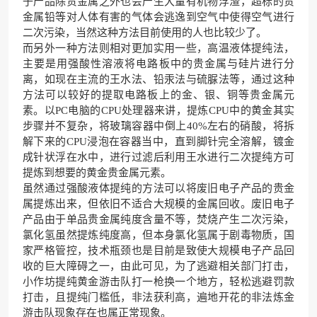
子产品除贵金属之外也会产生大量有机物浮渣，超标的贵
金属铅等对人体有害的气体会逃逸到空气中使得空气进行
二次污染，当然这种方法目前使用的人也比较少了。
而另外一种方法则相对更加实用一些，高温液体提纯法，
主要是用强酸性溶液将电路板中的贵金属与硅片进行分
离，如现在主流的王水法、铅汞法与硫脲法等，通过这种
方法可以较好的提取电路板上的金、银、铜等贵金属元
素。以PC电脑的CPU处理器来讲，提炼CPU中的黄金其实
步骤并不复杂，将玻璃容器中倒上40%左右的硝酸，将拆
解下来的CPU浸泡在容器当中，直到脚针完全溶解，镀金
成针状浮在水中，进行过滤后利用王水进行二次提纯方可
提炼到想要的黄金贵金属元素。
虽然通过强酸液体提纯的方法可以将废旧电子产品的贵金
属提炼出来，但依旧不适合大规模的金属回收。废旧电子
产品由于单品贵金属纯度含量不等，焚烧产生二次污染，
氯化氢虽然提炼纯度高，但本身氯化氢属于剧毒物质，国
家严格管控，技术瓶颈也是目前是致使大规模电子产品回
收的巨大障碍之一，由此可见，为了逃避相关部门打击，
小作坊提纯黄金游击队打一枪换一个地方，轻松逃避罚款
打击，且提纯门槛低，非法获利高，遍地开花的非法炼金
游击队现象存在也属正常现象。