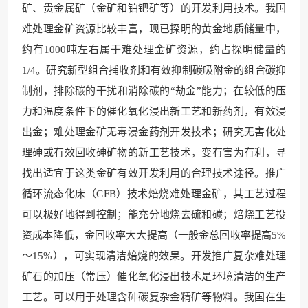
矿、贵金属矿（金矿和铂钯矿等）的开发利用技术。我国
难处理金矿资源比较丰富，现已探明的黄金地质储量中，
约有1000吨左右属于难处理金矿资源，约占探明储量的
1/4。研究新型组合捕收剂和有效抑制碳吸附金的组合碳抑
制剂，排除碳的干扰和消除碳的“劫金”能力；在较低的压
力和温度条件下的催化氧化浸出新工艺和新药剂，有效浸
出金；难处理金矿无毒浸金药剂开发技术；研究无害化处
理砷或有效回收砷矿物的新工艺技术，变有害为有利，寻
找出适宜于这类金矿有效开发利用的合理技术途径。推广
循环流态化床（GFB）技术焙烧难处理金矿，其工艺过程
可以极好地得到控制；能充分地烧去硫和碳；焙烧工艺投
资成本降低，金回收率大大提高（一般金总回收率提高5%
～15%），可实现清洁焙烧的效果。开发推广复杂难处理
矿石的加压（常压）催化氧化浸出技术是环境清洁的生产
工艺。可以用于处理含砷碳复杂金精矿等物料。我国在生