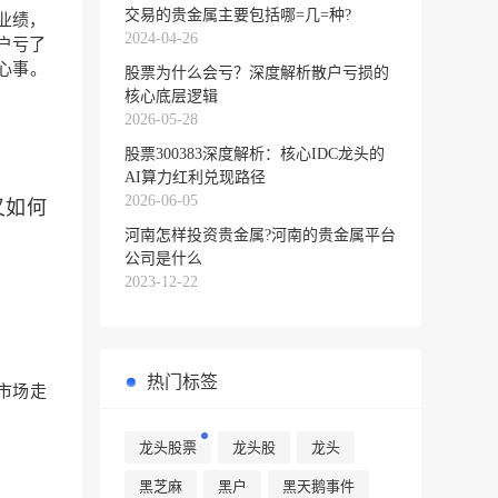
交易的贵金属主要包括哪=几=种?
业绩，
2024-04-26
户亏了
心事。
股票为什么会亏？深度解析散户亏损的
核心底层逻辑
2026-05-28
股票300383深度解析：核心IDC龙头的
AI算力红利兑现路径
2026-06-05
又如何
河南怎样投资贵金属?河南的贵金属平台
公司是什么
2023-12-22
热门标签
市场
走
龙头股票
龙头股
龙头
黑芝麻
黑户
黑天鹅事件