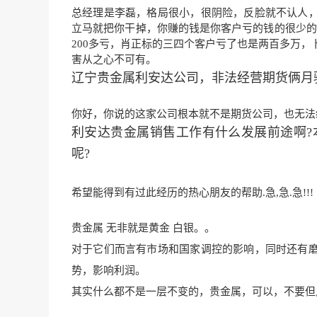
总经理是李磊，格局很小，很阴险，反脸就不认人
立马就把你干掉，你赚的钱是你客户亏的钱的很少的提
200多亏，肖正标的三四个客户亏了也是两百多万，
害从之心不可有。
辽宁贵金属利安达公司，非法经营期货俩月骗
你好，你说的这家公司根本就不是期货公司，也无法
利安达贵金属销售工作有什么发展前途啊?
呢?
希望能得到有过此经历的热心朋友的帮助.急,急.急!!!
贵金属 无非就是黄金 白银。。
对于它们而言有市场和国家调控的影响，同时还有
势，影响利润。
其
实什么都不是一层不变的，贵金属
，可以，不要但