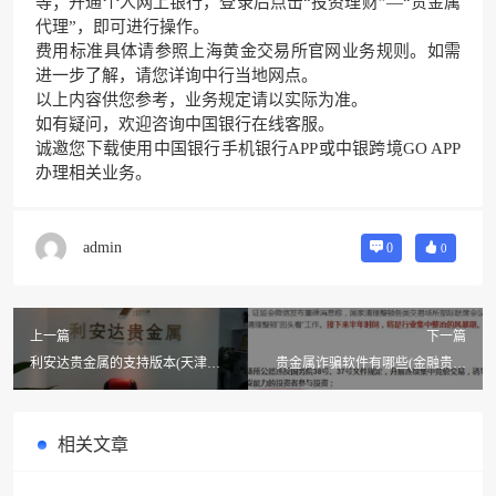
等；开通个人网上银行，登录后点击“
投资理财
”—“贵金属
代理”，即可进行操作。
费用标准具体请参照上海黄金交易所官网业务规则。如需
进一步了解，请您详询中行当地网点。
以上内容供您参考，业务规定请以实际为准。
如有疑问，欢迎咨询
中国银行在线客服
。
诚邀您下载使用
中国银行手机银行APP
或
中银跨境GO APP
办理相关业务。
admin
0
0
上一篇
下一篇
利安达贵金属的支持版本(天津利
贵金属诈骗软件有哪些(金融贵金
安达贵金属杠杆是什么意思?)
属是不是诈骗)
相关文章