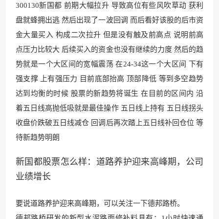
300130新国都 前期大幅拉升 导致高位有些风吹草动 获利
盘就蜂拥出逃 然后出现了一波回调 而后看好该股的后市
资
金大量买入 构成二次拉
升 但是没有触及前高点 说明前高
点压力比较大 后续买入的资金也没有继续的力度 然后的趋
势就是一个大区间的宽幅震荡 在24-34这一个大区间 下有
强支撑 上有强压力 目前底部抬
高 顶部降低 等到多空趋势
达到均衡的时候 股票的
新趋势将诞生 在目前的区间内 沿
着五日线高抛低吸就是最佳操作 五日线上持有 五日线拐头
收盘价跌破五日线减仓 回调后再次踏上五日线补回仓位 等
待新趋势明朗
新国都股票怎么样：道路养护迎来高峰期，公司
业绩增长
要说道路养护迎来高峰期，可以关注一下德邦
路桥。
德邦路桥研发的新型水泥路面修补料具有：1小时快速通