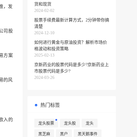
货和现货
准，发
2024-02-02
股票手续费最新计算方式，2分钟带你搞
清楚
公司股
2024-12-10
如何进行黄金与原油投资？解析市场价
格波动和投资策略
2025-02-13
易方案
京新药业的股票代码是多少?京新药业上
市股票代码是多少?
2024-03-26
易的风
热门标签
务收入的
龙头股票
龙头股
龙头
黑芝麻
黑户
黑天鹅事件