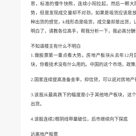
思，标准的慢牛快熊，连续小阳拉起，然后一颗大
势，但是发现成交量却不对劲，如果是吸货应该是
种出货的感觉，k线形态是吸货，成交量却是出货，
明白了，请教各位高手，帮我分析一下，我必高分酬
不知道楼主有什么不明白
1.做股票第一重点看大势。房地
产板块从去年12月
块，你看技术没有什么用的。中国的这个市场，政策
2.国家连续提高准备金率，抑信贷，可以说对房地
3.该股从
最高跌下的幅度是小于其他地产
板块，这
出货。
4.该股连续2根阴线带量破位，后市继续向下探底
远离地产股票