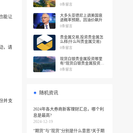
涨幅
0条留言
大多头亚德尼上调美国衰
也能让
退概率预期，因油价飙升
0条留言
贵金属交易,投资贵金属怎
么样(什么叫贵金属交易)
波动，请
0条留言
现货白银贵金属投资哪里
有?现货白银贵金属投资被
诱导投资亏损
0条留言
随机资讯
份并支
2024年各大券商新客理财汇总，哪个利
息是最高?
2024-12-19
“期货”与“现货”分别是什么意思?关于期