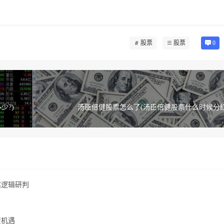
股票
股票
0
少?)
汤臣倍健股票怎么了(汤臣倍健股票什么时候分红2
估逻辑研判
资机遇