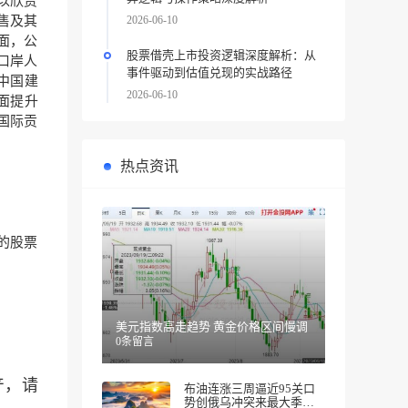
以欣赏
2026-06-10
售及其
面，公
股票借壳上市投资逻辑深度解析：从
口岸人
事件驱动到估值兑现的实战路径
中国建
2026-06-10
面提升
国际贡
热点资讯
的股票
美元指数高走趋势 黄金价格区间慢调
0条留言
产，请
布油连涨三周逼近95关口
势创俄乌冲突来最大季度