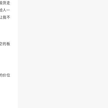
吸货走
给人一
让我不
空的板
的价位