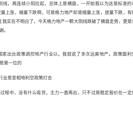
阴线，再连续小阳拉起，总体上是横盘，一开始我以为这是标准的
放量上涨，缩量下跌啊，可是格力地产却是缩量上涨，放量下跌，有
让我实在不明白了，今天格力地产一颗大阴线跌破了横盘走势，更是
谢。
国家出台政策
调控地产行业以。我就说了多次远离地产。政策面利
是第一位的
产行业是变相地利空政策打击
个过程中，没有什么吸货，主力一直再出，只不过是稳定股价在一定