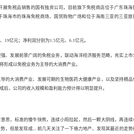
开展免税品销售的国有独资公司，目前旗下免税商店位于广东珠海
于珠海市的珠海免税商场、国贸购物广场和位于海南三亚的三亚旅
元、19亿元；净利润分别为1.5亿元、6.1亿元。
较强、发展前景广阔的免税业务，联动海洋经济服务范畴，充实上市
将形成以免税业务为主导的大消费产业。
主导的大消费产业、发展可期的生物医药大健康产业，以及坚持精品
成后，公司的收入规模和盈利能力预计得以明显提升。
有意思，标准的慢牛快熊，连续小阳拉起，然后一颗大阴线，再连续
，但是发现成... 前几天关注了一下格力地产，发现其最近的走势