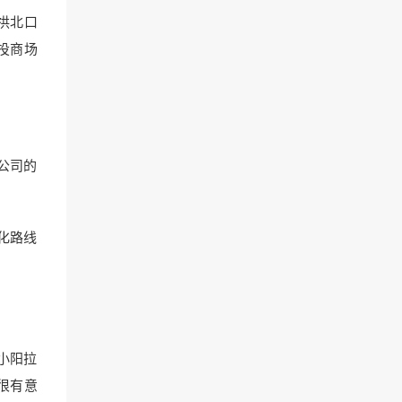
拱北口
投商场
公司的
化路线
小阳拉
很有意