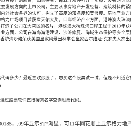
不适合操作的股票，如果持有，那就等涨停打开了卖掉，没有的话就
主要发展方向的上市公司，主要从事房地产开发经营、建筑材料的销
国内外社会各界的认可，树立了高度的知名度和美誉度。房地产业方
的格力广场项目曾获詹天佑大奖。口岸经济产业方面，港珠澳大珠澳
打造了公司在大湾区的名片，港珠澳大桥珠海口岸工程于2019年获
产业方面，公司在海岛海港建设、沙滩修复、海域生态保护等多个层
香炉湾沙滩荣获英国皇家风景园林学会皇家西尔维娅·克罗夫人杰出
票代码多少？最近喜欢炒股了，想买这个股票试一试，但是不知道它
！
可以通过股票软件直接搜索名字查询股票代码。
185，,09年显示ST*海星，可11年同花顺上显示格力地