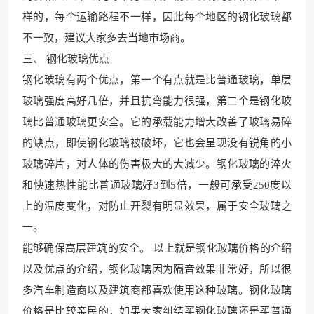
样的，每个运输路程不一样，因此每个地区的钢化玻璃都
不一致，建议大家多去当地市场商。
三、 钢
化玻璃优点
钢化玻璃有两个优点，第一个有点就是比普通玻璃，单层
玻璃强度高好几倍，并且抗弯能力很强，第二个是钢化玻
璃
比普通玻璃更安全。它的承载能
力增大改善了玻璃易碎
的缺点，即使钢化玻璃被破坏，它也会呈现没有锐角的小
玻璃碎片，对人体
的伤害极大的大减少。钢化玻璃
的淬火
和快速热性能比普通玻璃好3到5倍，一般可承受250度以
上的温度变
化，对防止开裂有明显效果，
属于安全玻璃之
一。
能够确保高
层建筑的安全。 以上就是
钢化玻璃价格的介
绍
以及优点的介绍，钢化
玻璃因为隔音效果非常好，所以很
多汽车制造商以及建筑商都喜欢使用这种玻璃。钢化玻璃
价格是比较亲民的，如
果大家纠结买钢化玻璃
还是买普通