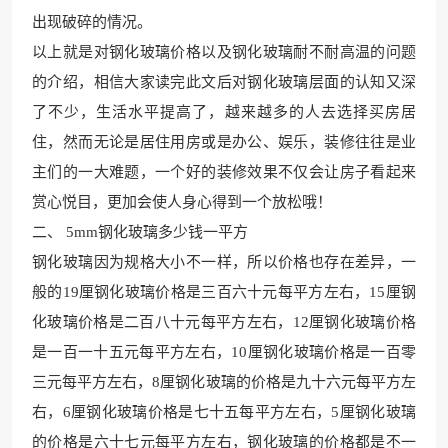
出现破碎的情况。
以上就是对钢化玻璃价格以及钢化玻璃耐不耐高温的问题
的介绍，相信大家读完此文后对钢化玻璃层面的认知又深
了不少，
生活水平提高了，越来越
多的人去选择买房居
住，然而无论是居住用房或是办公、娱乐，装修往往是业
主们
的一大难题，一个好的装修效果不
仅会让房子看起来
赏心悦目，更加会使人身心得到
一个放松哦！
二、 5mm钢化玻璃多
少钱一平方
钢化玻璃因为规格大小不一样，所以价格也存在差异，一
般的19厘钢化玻璃价格是三百六十元每平方左右，15厘钢
化玻璃价格是二百八十元每平方左右，12厘钢化玻璃价格
是一百一十五元每平方左右，10
厘钢化玻璃价格是一百零
三元
每平方左右，8厘钢化
玻璃的价格是九十
六元每平方左
右，6厘钢化玻璃价格是七十五每平方左右，5厘钢化玻璃
的价格是六十七元每平方左右，
钢化玻璃的价格都是不一