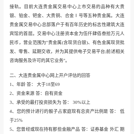
接轨。目
前大连贵金属交易中心上市交易的品种有大贵
银、铂金、钯金、大贵铜、合金Ⅰ号等五种贵金属。大连
贵金属交易中心总部落户于有百年历史的标志性建筑大连
宾馆的首层。交易中心注册资本金
为伍仟肆佰叁拾万元
人
民币，营业范围
为"贵金属(含现货白银)
、有色金属现货批
发
、零售、延期交收，并为
其提供电子交易平台;前述相关
咨询服务及许
可的其它业务"。
二、大连贵金属中心网上开户评估的回答
1、年龄 答： 大于18至69
2、资金来源 答：自有资金
3、承受的最打投资损失为 答
： 30%以上
4、您的预计进行的骰子占家庭现有总资产比例是 答： 低
于25%
5、您曾经或现在持有
那些金融产品 答：证券基金 外汇 期