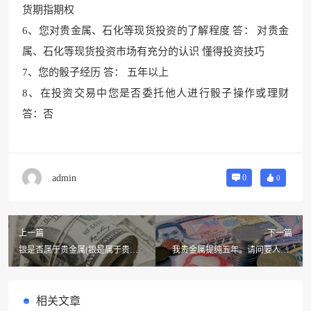
货期指期权
6、您对贵金属、石化等现
货投资的了解程度 答： 对贵金
属、石化等现货投资市场有充分
的认识 懂得投资技巧
7、您的骰子经历 答： 五年以上
8、在投资交易中您是否委托他人进行骰子操作或理财
答：否
admin
0
0
上一篇
下一篇
银是否属于贵金属(银是属于贵金
我贵金属提纯五年。请问要人吗?
属的吗???)
贵金属提纯的相关图书
相关文章