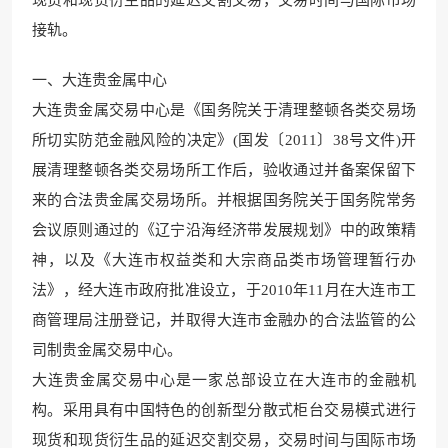
现货
和现货衍生品的延迟交割交易，交易时间与国际市场
接轨。
一、大连贵金属中心
大连贵金属交易中心是《
国务院关于清理整顿各
类交易场
所切实防范金融风险的决定》(国发〔2011〕38号文件)开
展清理整顿各类交易场所工作后，验收通过并备案保留下
来的合法贵金属交易场所。并根据国务院
关于国务院常务
会议原
则通过的《辽宁沿海经济带发展规划》中的政策精
神，以及《大连市权益类和大宗商品类市场管理暂行办
法》，经大连市政
府批准设立，于2010年
11月在大连市工
商管理局注册登记，并取得大连
市金融办的合法监管
的公
司制贵金属交易中心。
大连
贵金属交易中心是一家总
部设立在大连市的金融机
构。采用具有中国特色的创新型分散式柜台交易模式进行
现货和现货衍生品的延迟交割交易，交易时
间与国际市场