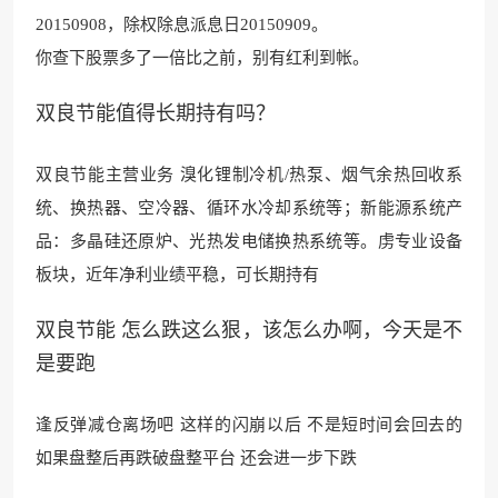
20150908，除权除息派息日20150909。
你查下股票多了一倍比之前，别有红利到帐。
双良节能值得长期持有吗？
双良节能主营业务 溴化锂
制冷机/热泵、烟气余热回收系
统、换热器、空冷器、循环水冷却系统等；新能源系
统产
品：多晶硅还原炉、
光热发电储换热系统
等。虏专业设备
板块，近
年净利业绩平稳，可长期
持有
双良节能 怎么跌这么狠，该怎么办啊，今天是不
是要跑
逢反弹减仓离场吧 这样的
闪崩以后 不是短时间会回去的
如
果盘整后再跌破盘整平台 还会进一步下跌