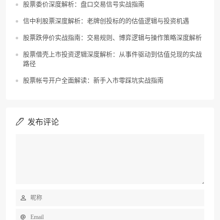
股票委价深度解析：盘口交易信号实战指南
信中利股票深度解析：老牌创投标的的估值逻辑与投资机遇
股票跌停价实战指南：交易规则、博弈逻辑与操作策略深度解析
股票借壳上市投资逻辑深度解析：从事件驱动到估值兑现的实战
路径
股票帐号开户全面解读：新手入市零踩坑实战指南
发布评论