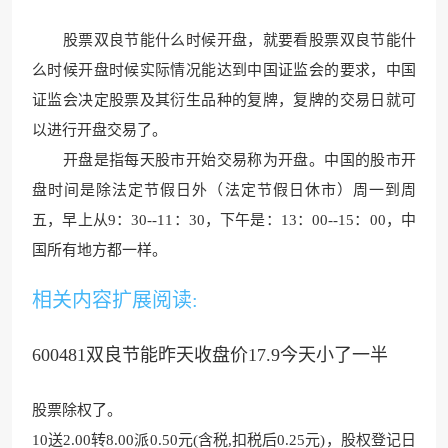
股票双良节能什么时候开盘，就要看股票双良节能什
么时候开
盘时候实际情况能达到中
国证监会的要求，中国
证监会决定股票及其衍生品种的复牌，复牌的交易日就可
以进行开盘交易了。
开盘是指每天股市开始交易称为开盘。中国的股市开
盘时间是除法定节假日外（法定节假日休市）周一到周
五，早上从9：30--11：
30，下午是：13：00--
15：00，中
国
所有地方都一样。
相关内容扩展阅读:
600481双良节能昨天收盘价17.9今天小了一半
股票除权了
。
10送2.00转8.0
0派0.50元(含税,
扣税后0.25元)，股权登记日